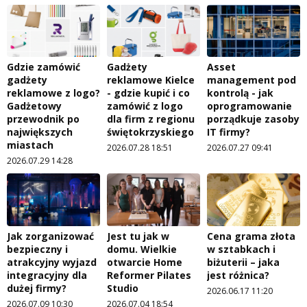
Gdzie zamówić
Gadżety
Asset
gadżety
reklamowe Kielce
management pod
reklamowe z logo?
- gdzie kupić i co
kontrolą - jak
Gadżetowy
zamówić z logo
oprogramowanie
przewodnik po
dla firm z regionu
porządkuje zasoby
największych
świętokrzyskiego
IT firmy?
miastach
2026.07.28 18:51
2026.07.27 09:41
2026.07.29 14:28
Jak zorganizować
Jest tu jak w
Cena grama złota
bezpieczny i
domu. Wielkie
w sztabkach i
atrakcyjny wyjazd
otwarcie Home
biżuterii – jaka
integracyjny dla
Reformer Pilates
jest różnica?
dużej firmy?
Studio
2026.06.17 11:20
2026.07.09 10:30
2026.07.04 18:54