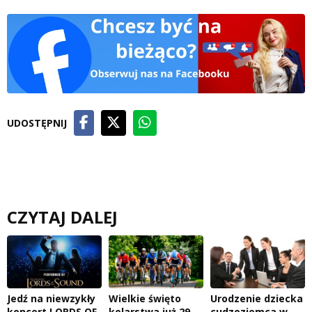
UDOSTĘPNIJ
CZYTAJ DALEJ
Jedź na niewzykły
Wielkie święto
Urodzenie dziecka
koncert LORDS OF
kolarstwa już 29
cudzoziemca w