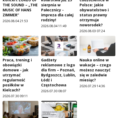
THE SOUND – „THE
sierpnia w
Polsce: Jakie
MUSIC OF HANS
Pałecznicy -
obywatelstwo i
ZIMMER”
impreza dla całej
status prawny
rodziny!
otrzymuje
2026.08.04 21:53
noworodek?
2026.08.04 11:49
2026.08.03 07:24
Praca, trening i
Gadżety
Nauka online w
obowiązki
reklamowe z logo
wakacje – czego
domowe - jak
dla firm – Poznań,
możesz nauczyć
utrzymać
Bydgoszcz, Lublin,
się w zaledwie
regularność
Łódź i
miesiąc?
posiłków w
Częstochowa
2026.07.29 14:36
Kielcach?
2026.07.30 08:07
2026.07.30 09:11