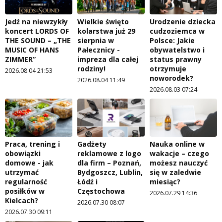
Jedź na niewzykły
Wielkie święto
Urodzenie dziecka
koncert LORDS OF
kolarstwa już 29
cudzoziemca w
THE SOUND – „THE
sierpnia w
Polsce: Jakie
MUSIC OF HANS
Pałecznicy -
obywatelstwo i
ZIMMER”
impreza dla całej
status prawny
rodziny!
otrzymuje
2026.08.04 21:53
noworodek?
2026.08.04 11:49
2026.08.03 07:24
Praca, trening i
Gadżety
Nauka online w
obowiązki
reklamowe z logo
wakacje – czego
domowe - jak
dla firm – Poznań,
możesz nauczyć
utrzymać
Bydgoszcz, Lublin,
się w zaledwie
regularność
Łódź i
miesiąc?
posiłków w
Częstochowa
2026.07.29 14:36
Kielcach?
2026.07.30 08:07
2026.07.30 09:11