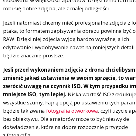
stosowana w większości aparatów. Dzięki temu format
robi się dobre zdjęcia, ale z małej odległości.
Jeżeli natomiast chcemy mieć profesjonalne zdjęcia z l
ptaka, to formatem zapisywania obrazu powinna być o
RAW. Dzięki niej zdjęcia wyjdą bardzo wyraźne, a ich
edytowanie i wydobywanie nawet najmniejszych detali
będzie znacznie prostsze.
Jeśli przed wykonaniem zdjęcia z drona chcielibyśm
zmienić jakieś ustawienia w swoim sprzęcie, to war
zwrócić uwagę na czynnik ISO. W tym przypadku i
mniejsze ISO, tym lepiej.
Niska wartość ISO zredukuj
wszystkie szumy. Fajną opcją po ustawieniu tych para
będzie tak zwana
fotografia otworkowa
, czyli użycie a
bez obiektywu. Dla amatorów może to być niezwykłe
doświadczenie, które na dobre rozpocznie przygodę
z fotografią.