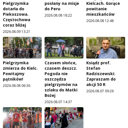
Pielgrzymka
posłany na misje
Kielcach. Gorące
dotarła do
do Peru
powitanie
Piekoszowa.
mieszkańców
2026.08.08 18:22
Częstochowa
2026.08.08 12:48
coraz bliżej
2026.08.09 13:21
Pielgrzymka
Czasem słońce,
Ksiądz prof.
zmierza do Kielc.
czasem deszcz.
Stefan
Powitajmy
Pogoda nie
Radziszewski:
pątników!
oszczędza
Zapraszam do
pielgrzymów na
akcji 50 R
2026.08.08 06:36
szlaku do Matki
2026.08.07 09:26
Bożej
2026.08.07 14:37