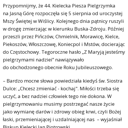
Przypomnijmy, że 44. Kielecka Piesza Pielgrzymka
na Jasną Górę rozpoczęła się 5 sierpnia od uroczystej
Mszy Świętej w Wiślicy. Kolejnego dnia pątnicy ruszyli
w drogę zmierzając w kierunku Buska-Zdroju. Później
przeszli przez Pińczów, Chmielnik, Morawicę, Kielce,
Piekoszów, Włoszczowę, Koniecpol i Mstów, docierając
do Częstochowy. Tegoroczne hasło „Z Maryją jesteśmy
pielgrzymami nadziei” nawiązywało
do obchodzonego obecnie Roku Jubileuszowego.
– Bardzo mocne słowa powiedziała kiedyś św. Siostra
Dulce: „Chcesz zmieniać - kochaj". Miłości trzeba się
uczyć, a bez nadziei człowiek tego nie dokona. W
pielgrzymowaniu musimy postrzegać nasze życie
jako wymianę darów i zdrowy obieg krwi, czyli Bożej
łaski, przemieniającej i uzdalniającej nas – wyjaśniał
Biskup Kielecki Jan Piotrowski.