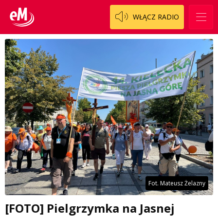
WŁĄCZ RADIO
Fot. Mateusz Żelazny
[FOTO] Pielgrzymka na Jasnej