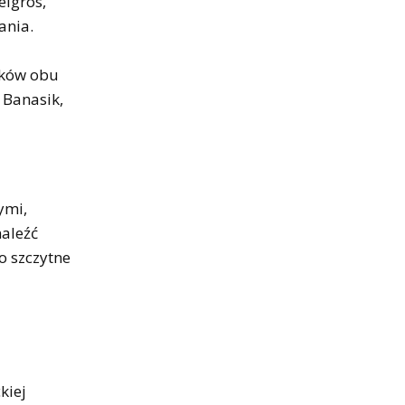
elgros,
ania.
ików obu
 Banasik,
ymi,
naleźć
to szczytne
kiej