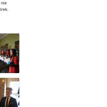
 nie
órek.