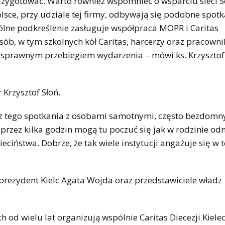
zygotować. Warto również wspomnieć o wsparciu sieci S
lsce, przy udziale tej firmy, odbywają się podobne spotk
gólne podkreślenie zasługuje współpraca MOPR i Caritas
sób, w tym szkolnych kół Caritas, harcerzy oraz pracown
i sprawnym przebiegiem wydarzenia – mówi ks. Krzysztof
 Krzysztof Słoń.
z tego spotkania z osobami samotnymi, często bezdomn
przez kilka godzin mogą tu poczuć się jak w rodzinie od
ieciństwa. Dobrze, że tak wiele instytucji angażuje się w 
prezydent Kielc Agata Wojda oraz przedstawiciele władz
 od wielu lat organizują wspólnie Caritas Diecezji Kielec