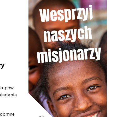
ry
iskupów
składania
ezdomne