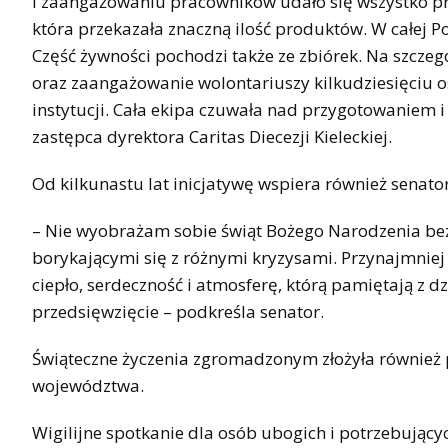
i zaangażowaniu pracowników udało się wszystko pr
która przekazała znaczną ilość produktów. W całej Po
Część żywności pochodzi także ze zbiórek. Na szcze
oraz zaangażowanie wolontariuszy kilkudziesięciu o
instytucji. Cała ekipa czuwała nad przygotowaniem 
zastępca dyrektora Caritas Diecezji Kieleckiej.
Od kilkunastu lat inicjatywę wspiera również senator
– Nie wyobrażam sobie świąt Bożego Narodzenia be
borykającymi się z różnymi kryzysami. Przynajmniej 
ciepło, serdeczność i atmosferę, którą pamiętają z dz
przedsięwzięcie – podkreśla senator.
Świąteczne życzenia zgromadzonym złożyła również 
województwa.
Wigilijne spotkanie dla osób ubogich i potrzebujących