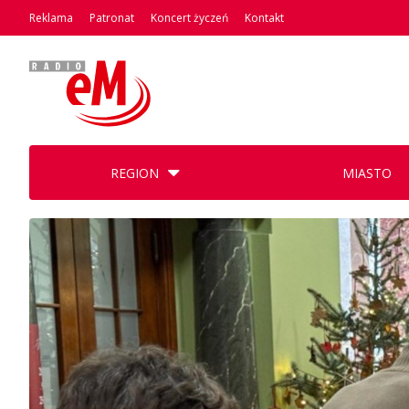
Reklama
Patronat
Koncert życzeń
Kontakt
REGION
MIASTO