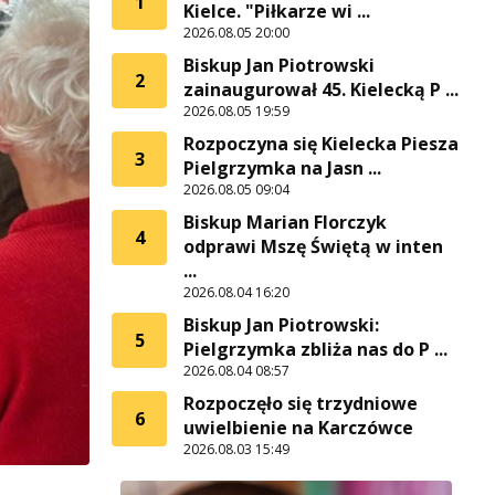
1
Kielce. "Piłkarze wi ...
2026.08.05 20:00
Biskup Jan Piotrowski
2
zainaugurował 45. Kielecką P ...
2026.08.05 19:59
Rozpoczyna się Kielecka Piesza
3
Pielgrzymka na Jasn ...
2026.08.05 09:04
Biskup Marian Florczyk
4
odprawi Mszę Świętą w inten
...
2026.08.04 16:20
Biskup Jan Piotrowski:
5
Pielgrzymka zbliża nas do P ...
2026.08.04 08:57
Rozpoczęło się trzydniowe
6
uwielbienie na Karczówce
2026.08.03 15:49