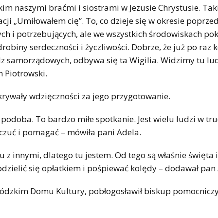
tkim naszymi braćmi i siostrami w Jezusie Chrystusie. Tak
cji „Umiłowałem cię”. To, co dzieje się w okresie poprz
h i potrzebujących, ale we wszystkich środowiskach pok
biny serdeczności i życzliwości. Dobrze, że już po raz k
adz samorządowych, odbywa się ta Wigilia. Widzimy tu lu
n Piotrowski.
krywały wdzięczności za jego przygotowanie.
o podoba. To bardzo miłe spotkanie. Jest wielu ludzi w tr
czuć i pomagać – mówiła pani Adela.
 z innymi, dlatego tu jestem. Od tego są właśnie święta i
dzielić się opłatkiem i pośpiewać kolędy – dodawał pan 
ewódzkim Domu Kultury, pobłogosławił biskup pomocnicz