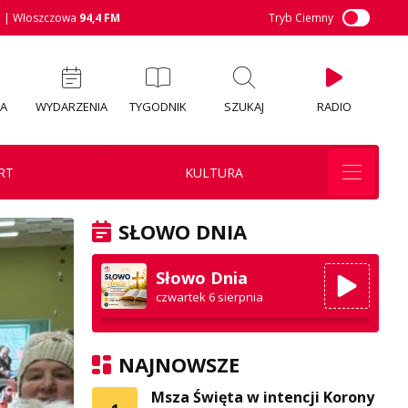
M
| Włoszczowa
94,4 FM
Tryb Ciemny
IA
WYDARZENIA
TYGODNIK
SZUKAJ
RADIO
RT
KULTURA
SŁOWO DNIA
Słowo Dnia
czwartek 6 sierpnia
NAJNOWSZE
Msza Święta w intencji Korony