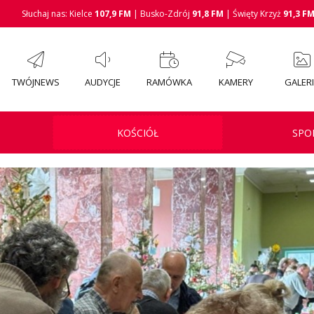
Słuchaj nas: Kielce
107,9 FM
| Busko-Zdrój
91,8 FM
| Święty Krzyż
91,3 F
TWÓJNEWS
AUDYCJE
RAMÓWKA
KAMERY
GALER
KOŚCIÓŁ
SPO