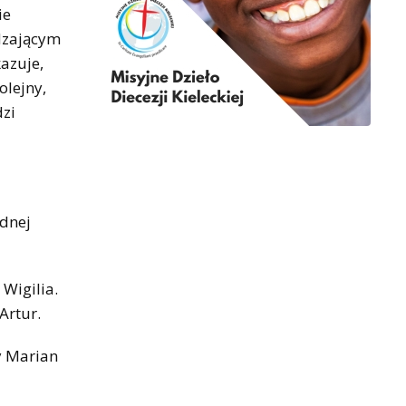
ie
edzającym
azuje,
olejny,
dzi
udnej
 Wigilia.
Artur.
y Marian