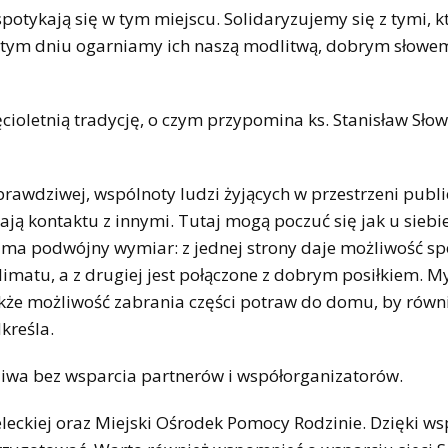
spotykają się w tym miejscu. Solidaryzujemy się z tymi, k
W tym dniu ogarniamy ich naszą modlitwą, dobrym słowe
cioletnią tradycję, o czym przypomina ks. Stanisław Słow
prawdziwej, wspólnoty ludzi żyjących w przestrzeni publi
ją kontaktu z innymi. Tutaj mogą poczuć się jak u siebie
a podwójny wymiar: z jednej strony daje możliwość sp
limatu, a z drugiej jest połączone z dobrym posiłkiem. My
 także możliwość zabrania części potraw do domu, by równ
dkreśla.
liwa bez wsparcia partnerów i współorganizatorów.
ieleckiej oraz Miejski Ośrodek Pomocy Rodzinie. Dzięki w