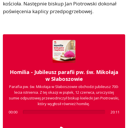
kościoła. Następnie biskup Jan Piotrowski dokonał
poświęcenia kaplicy przedpogrzebowej.
Homilia - Jubileusz parafii pw. św. Mikołaja
w Słaboszowie
Parafia pw. św. Mikołaja w Słaboszowie obchodzi jubileusz 700-
lecia istnienia. Z tej okazji w piątek, 12 czerwca, uroczystej
sumie odpustowej przewodniczył biskup kielecki Jan Piotrowski,
który wygłosił również homilię.
00:00
20:11