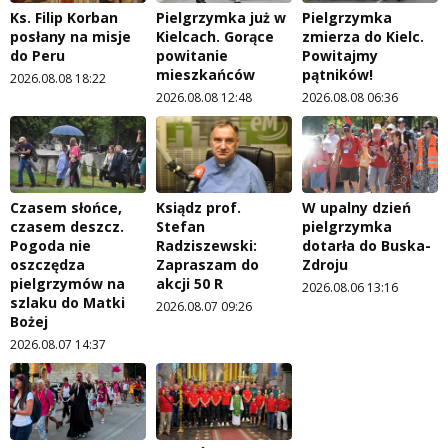
Ks. Filip Korban
Pielgrzymka już w
Pielgrzymka
posłany na misje
Kielcach. Gorące
zmierza do Kielc.
do Peru
powitanie
Powitajmy
mieszkańców
pątników!
2026.08.08 18:22
2026.08.08 12:48
2026.08.08 06:36
Czasem słońce,
Ksiądz prof.
W upalny dzień
czasem deszcz.
Stefan
pielgrzymka
Pogoda nie
Radziszewski:
dotarła do Buska-
oszczędza
Zapraszam do
Zdroju
pielgrzymów na
akcji 50 R
2026.08.06 13:16
szlaku do Matki
2026.08.07 09:26
Bożej
2026.08.07 14:37