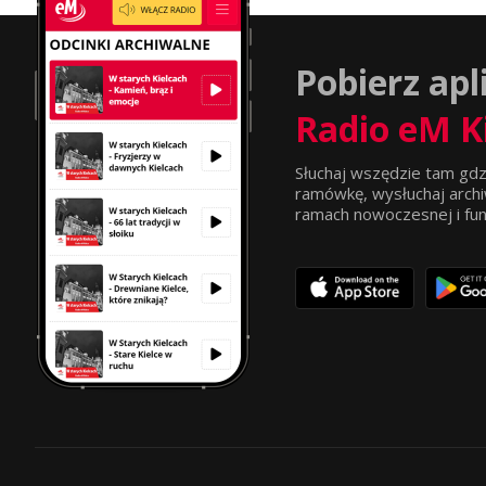
Pobierz apl
Radio eM K
Słuchaj wszędzie tam gdz
ramówkę, wysłuchaj archi
ramach nowoczesnej i funkc