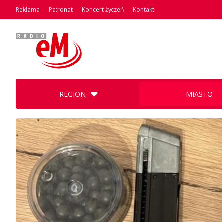
Reklama
Patronat
Koncert życzeń
Kontakt
REGION
MIASTO