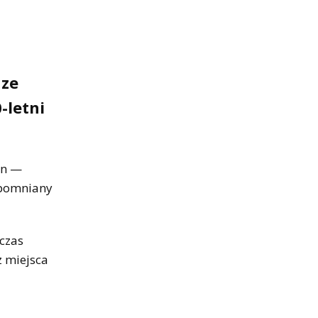
 ze
-letni
zn —
wspomniany
dczas
z miejsca