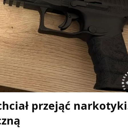
hciał przejąć narkotyki
czną