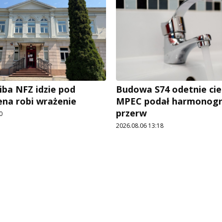
iba NFZ idzie pod
Budowa S74 odetnie cie
ena robi wrażenie
MPEC podał harmonog
przerw
0
2026.08.06 13:18