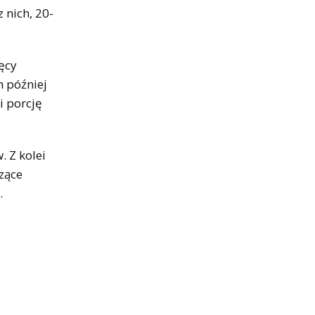
 nich, 20-
ęcy
n później
i porcję
. Z kolei
zące
.