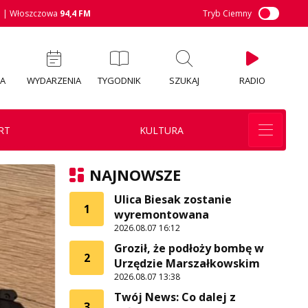
M
| Włoszczowa
94,4 FM
Tryb Ciemny
IA
WYDARZENIA
TYGODNIK
SZUKAJ
RADIO
RT
KULTURA
NAJNOWSZE
Ulica Biesak zostanie
1
wyremontowana
2026.08.07 16:12
Groził, że podłoży bombę w
2
Urzędzie Marszałkowskim
2026.08.07 13:38
Twój News: Co dalej z
3