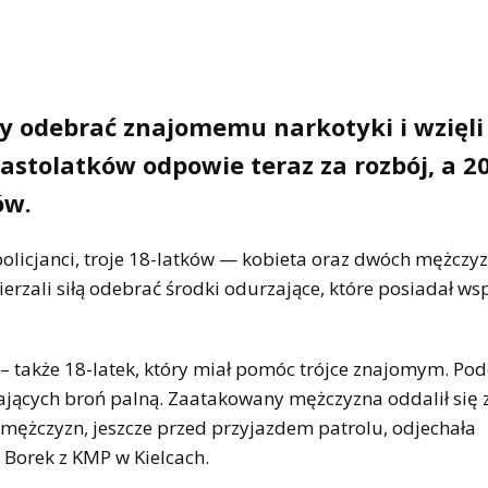
 by odebrać znajomemu narkotyki i wzięli
tolatków odpowie teraz za rozbój, a 20
ów.
 policjanci, troje 18-latków — kobieta oraz dwóch mężczy
amierzali siłą odebrać środki odurzające, które posiadał 
a – także 18-latek, który miał pomóc trójce znajomym. Po
ących broń palną. Zaatakowany mężczyzna oddalił się 
 mężczyzn, jeszcze przed przyjazdem patrolu, odjechała
 Borek z KMP w Kielcach.