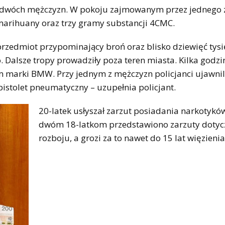
li dwóch mężczyzn. W pokoju zajmowanym przez jednego z
arihuany oraz trzy gramy substancji 4CMC.
 przedmiot przypominający broń oraz blisko dziewięć tysi
. Dalsze tropy prowadziły poza teren miasta. Kilka godzi
 marki BMW. Przy jednym z mężczyzn policjanci ujawnil
istolet pneumatyczny – uzupełnia policjant.
20-latek usłyszał zarzut posiadania narkotyków
dwóm 18-latkom przedstawiono zarzuty dotyc
rozboju, a grozi za to nawet do 15 lat więzienia