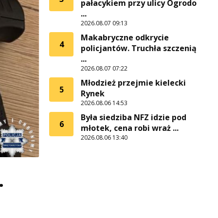
pałacykiem przy ulicy Ogrodo
...
2026.08.07 09:13
Makabryczne odkrycie
4
policjantów. Truchła szczenią
...
2026.08.07 07:22
Młodzież przejmie kielecki
5
Rynek
2026.08.06 14:53
Była siedziba NFZ idzie pod
6
młotek, cena robi wraż ...
2026.08.06 13:40
.