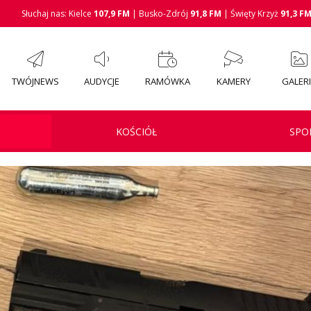
Słuchaj nas: Kielce
107,9 FM
| Busko-Zdrój
91,8 FM
| Święty Krzyż
91,3 F
TWÓJNEWS
AUDYCJE
RAMÓWKA
KAMERY
GALER
KOŚCIÓŁ
SPO