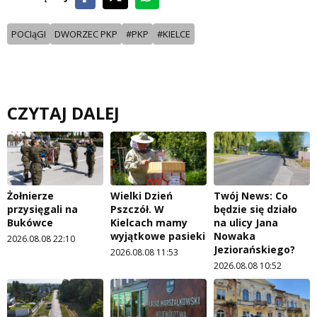
POCIąGI
DWORZEC PKP
#PKP
#KIELCE
CZYTAJ DALEJ
Żołnierze
Wielki Dzień
Twój News: Co
przysięgali na
Pszczół. W
będzie się działo
Bukówce
Kielcach mamy
na ulicy Jana
wyjątkowe pasieki
Nowaka
2026.08.08 22:10
Jeziorańskiego?
2026.08.08 11:53
2026.08.08 10:52