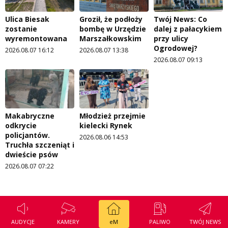
Ulica Biesak
Groził, że podłoży
Twój News: Co
zostanie
bombę w Urzędzie
dalej z pałacykiem
wyremontowana
Marszałkowskim
przy ulicy
Ogrodowej?
2026.08.07 16:12
2026.08.07 13:38
2026.08.07 09:13
Makabryczne
Młodzież przejmie
odkrycie
kielecki Rynek
policjantów.
2026.08.06 14:53
Truchła szczeniąt i
dwieście psów
2026.08.07 07:22
AUDYCJE
KAMERY
eM
PALIWO
TWÓJ NEWS