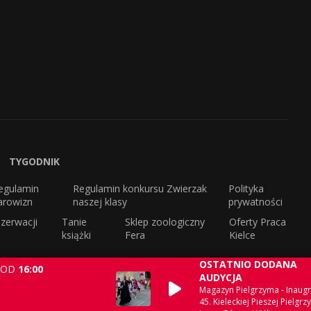
TYGODNIK
egulamin
Regulamin konkursu Zwierzak
Polityka
arowizn
naszej klasy
prywatności
zerwacji
Tanie
Sklep zoologiczny
Oferty Praca
książki
Fera
Kielce
OSTATNIO DODANA
OD
16:00
AUDYCJA
Magazyn Pielgrzyma - Inaugr
45. Kieleckiej Pieszej Pielgrz