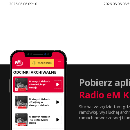
2026.08.06 09:10
2026.08.06 08:5
Pobierz apl
Radio eM K
Słuchaj wszędzie tam gdz
ramówkę, wysłuchaj archi
ramach nowoczesnej i funkc