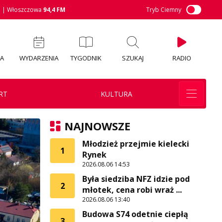
M
| Włoszczowa
94,4 FM
Tryb Ciemny
IA
WYDARZENIA
TYGODNIK
SZUKAJ
RADIO
RT
KULTURA
NAJNOWSZE
Młodzież przejmie kielecki
1
Rynek
2026.08.06 14:53
Była siedziba NFZ idzie pod
2
młotek, cena robi wraż ...
2026.08.06 13:40
Budowa S74 odetnie ciepłą
3