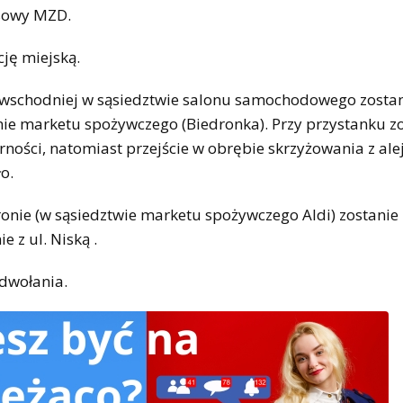
asowy MZD.
ję miejską.
i wschodniej w sąsiedztwie salonu samochodowego zosta
onie marketu spożywczego (Biedronka). Przy przystanku z
rności, natomiast przejście w obrębie skrzyżowania z ale
o.
onie (w sąsiedztwie marketu spożywczego Aldi) zostanie
 z ul. Niską .
dwołania.