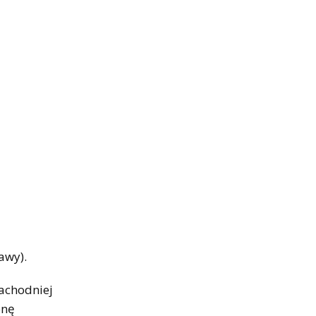
awy).
zachodniej
onę