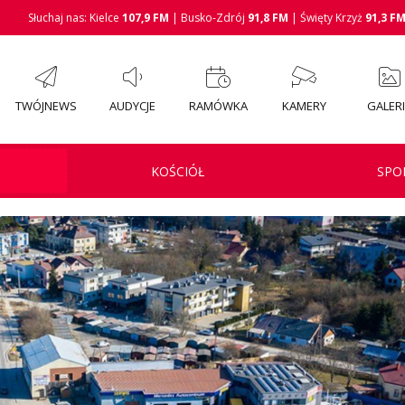
Słuchaj nas: Kielce
107,9 FM
| Busko-Zdrój
91,8 FM
| Święty Krzyż
91,3 F
TWÓJNEWS
AUDYCJE
RAMÓWKA
KAMERY
GALER
KOŚCIÓŁ
SPO