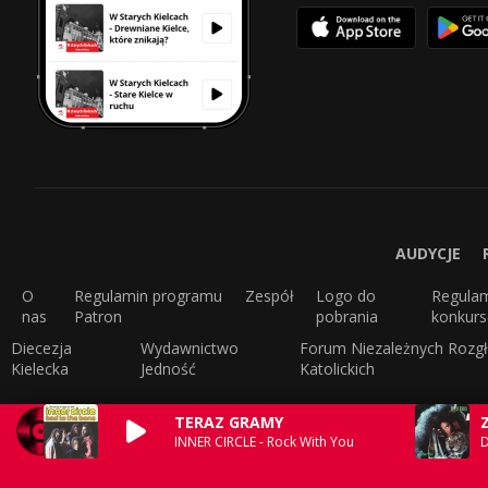
AUDYCJE
O
Regulamin programu
Zespół
Logo do
Regula
nas
Patron
pobrania
konkur
Diecezja
Wydawnictwo
Forum Niezależnych Rozgł
Kielecka
Jedność
Katolickich
TERAZ GRAMY
INNER CIRCLE - Rock With You
D