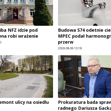
iba NFZ idzie pod
Budowa S74 odetnie cie
ena robi wrażenie
MPEC podał harmonog
przerw
0
2026.08.06 13:18
emont ulicy na osiedlu
Prokuratura bada spra
radnego Dariusza Gack