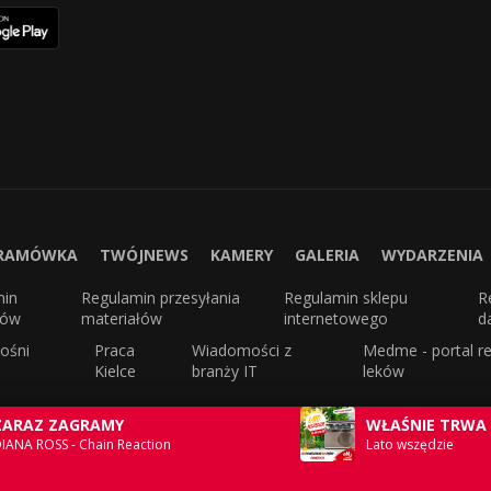
RAMÓWKA
TWÓJNEWS
KAMERY
GALERIA
WYDARZENIA
min
Regulamin przesyłania
Regulamin sklepu
R
sów
materiałów
internetowego
d
ośni
Praca
Wiadomości z
Medme - portal re
Kielce
branży IT
leków
ZARAZ ZAGRAMY
WŁAŚNIE TRWA
IANA ROSS - Chain Reaction
Lato wszędzie