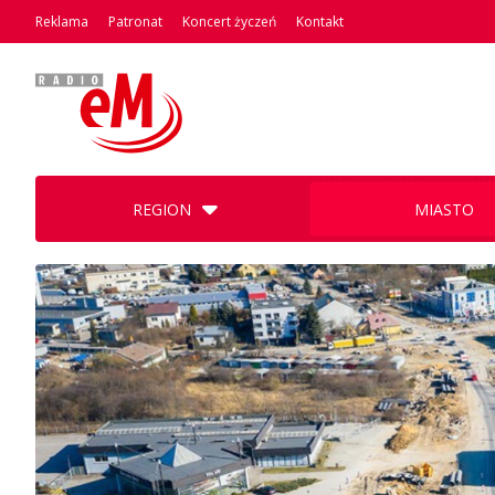
Reklama
Patronat
Koncert życzeń
Kontakt
REGION
MIASTO