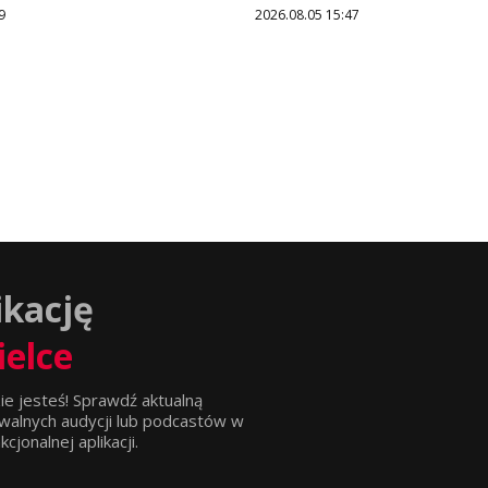
9
2026.08.05 15:47
ikację
ielce
ie jesteś! Sprawdź aktualną
walnych audycji lub podcastów w
jonalnej aplikacji.