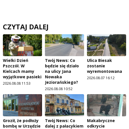
CZYTAJ DALEJ
Wielki Dzień
Twój News: Co
Ulica Biesak
Pszczół. W
będzie się działo
zostanie
Kielcach mamy
na ulicy Jana
wyremontowana
wyjątkowe pasieki
Nowaka
2026.08.07 16:12
Jeziorańskiego?
2026.08.08 11:53
2026.08.08 10:52
Groził, że podłoży
Twój News: Co
Makabryczne
bombę w Urzędzie
dalej z pałacykiem
odkrycie