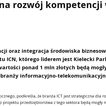
 na rozwój kompetencji
ji oraz integracja środowiska bizneso
u ICN, którego liderem jest Kielecki Par
 wartości ponad 1 mln złotych będą mogł
 z branży informacyjno-telekomunikacyjn
icznego, podkreśla, że branża ICT jest strategiczna dla 
i projektu przedsiębiorstwa z tego sektora będą mogły m