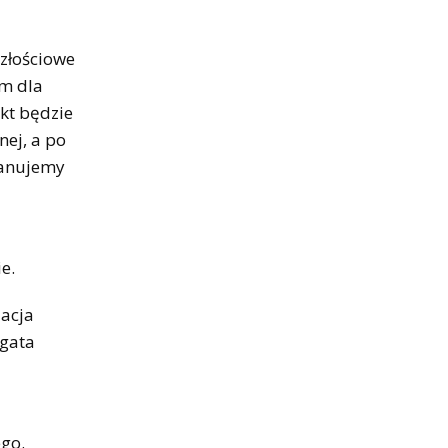
szłościowe
em dla
kt będzie
nej, a po
planujemy
e.
zacja
Agata
go.