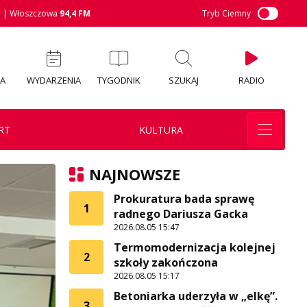
M
| Włoszczowa
94,4 FM
Tryb Ciemny
IA
WYDARZENIA
TYGODNIK
SZUKAJ
RADIO
RT
KULTURA
NAJNOWSZE
Prokuratura bada sprawę
1
radnego Dariusza Gacka
2026.08.05 15:47
Termomodernizacja kolejnej
2
szkoły zakończona
2026.08.05 15:17
Betoniarka uderzyła w „elkę”.
3