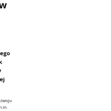
 w
wego
k
y
ej
rozwoju
.in.