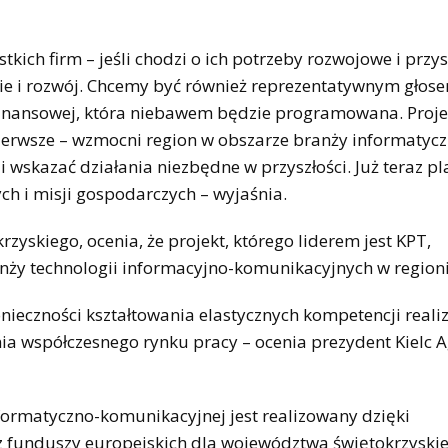
kich firm – jeśli chodzi o ich potrzeby rozwojowe i przy
cie i rozwój. Chcemy być również reprezentatywnym głos
 finansowej, która niebawem będzie programowana. Proje
ierwsze – wzmocni region w obszarze branży informatycz
i wskazać działania niezbędne w przyszłości. Już teraz 
h i misji gospodarczych – wyjaśnia.
zyskiego, ocenia, że projekt, którego liderem jest KPT,
nży technologii informacyjno-komunikacyjnych w regioni
nieczności kształtowania elastycznych kompetencji reali
ia współczesnego rynku pracy – ocenia prezydent Kielc 
nformatyczno-komunikacyjnej jest realizowany dzięki
z funduszy europejskich dla województwa świętokrzyskie