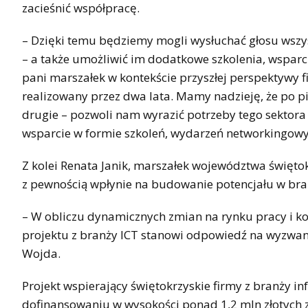
zacieśnić współpracę.
– Dzięki temu będziemy mogli wysłuchać głosu wszyst
– a także umożliwić im dodatkowe szkolenia, wspar
pani marszałek w kontekście przyszłej perspektywy
realizowany przez dwa lata. Mamy nadzieję, że po p
drugie – pozwoli nam wyrazić potrzeby tego sektora 
wsparcie w formie szkoleń, wydarzeń networkingowyc
Z kolei Renata Janik, marszałek województwa świętokr
z pewnością wpłynie na budowanie potencjału w bra
– W obliczu dynamicznych zmian na rynku pracy i ko
projektu z branży ICT stanowi odpowiedź na wyzwan
Wojda.
Projekt wspierający świętokrzyskie firmy z branży i
dofinansowaniu w wysokości ponad 1,2 mln złotych 