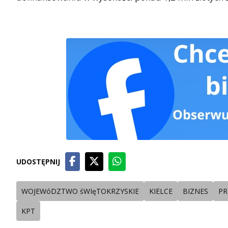
UDOSTĘPNIJ
WOJEWóDZTWO śWIęTOKRZYSKIE
KIELCE
BIZNES
PR
KPT