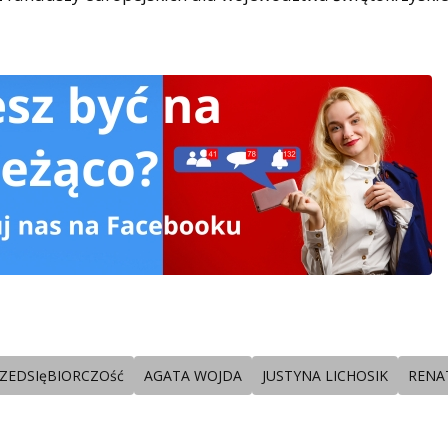
ZEDSIęBIORCZOść
AGATA WOJDA
JUSTYNA LICHOSIK
RENAT