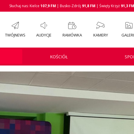
Słuchaj nas: Kielce
107,9 FM
| Busko-Zdrój
91,8 FM
| Święty Krzyż
91,3 F
TWÓJNEWS
AUDYCJE
RAMÓWKA
KAMERY
GALER
KOŚCIÓŁ
SPO