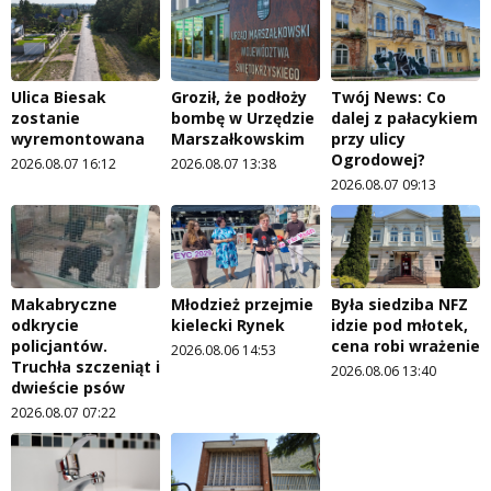
Ulica Biesak
Groził, że podłoży
Twój News: Co
zostanie
bombę w Urzędzie
dalej z pałacykiem
wyremontowana
Marszałkowskim
przy ulicy
Ogrodowej?
2026.08.07 16:12
2026.08.07 13:38
2026.08.07 09:13
Makabryczne
Młodzież przejmie
Była siedziba NFZ
odkrycie
kielecki Rynek
idzie pod młotek,
policjantów.
cena robi wrażenie
2026.08.06 14:53
Truchła szczeniąt i
2026.08.06 13:40
dwieście psów
2026.08.07 07:22