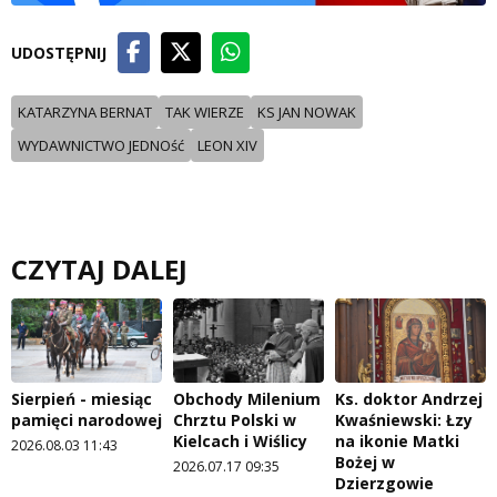
UDOSTĘPNIJ
KATARZYNA BERNAT
TAK WIERZE
KS JAN NOWAK
WYDAWNICTWO JEDNOść
LEON XIV
CZYTAJ DALEJ
Sierpień - miesiąc
Obchody Milenium
Ks. doktor Andrzej
pamięci narodowej
Chrztu Polski w
Kwaśniewski: Łzy
Kielcach i Wiślicy
na ikonie Matki
2026.08.03 11:43
Bożej w
2026.07.17 09:35
Dzierzgowie