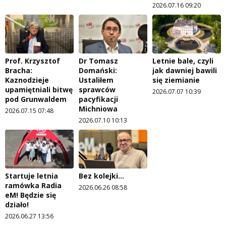
2026.07.16 09:20
Prof. Krzysztof
Dr Tomasz
Letnie bale, czyli
Bracha:
Domański:
jak dawniej bawili
Kaznodzieje
Ustaliłem
się ziemianie
upamiętniali bitwę
sprawców
2026.07.07 10:39
pod Grunwaldem
pacyfikacji
Michniowa
2026.07.15 07:48
2026.07.10 10:13
Startuje letnia
Bez kolejki...
ramówka Radia
2026.06.26 08:58
eM! Będzie się
działo!
2026.06.27 13:56