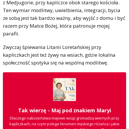
z Medjugorie, przy kapliczce obok starego kościoła.
Ten wymiar modlitwy, uwielbienia, integracji, bycia
ze sobą jest tak bardzo ważny, aby wyjść z domu i być
razem przy Matce Bożej, która patronuje mojej
parafii.
Zwyczaj śpiewania Litanii Loretańskiej przy
kapliczkach jest też żywy na wsiach, gdzie lokalna
społeczność spotyka się na wspólną modlitwę.
Tak wierzę - Maj pod znakiem Maryi
Dlaczego nabożeństwa majowe wciąż gromadzą wiernych przy
kapliczkach, na czym polega fenomen męskiego różańca i jakie