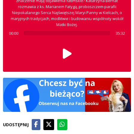
znaczenie mają objawienia fatimskie? Katarzyna Bernat
rozmawia z ks. Marianem Fatygą, proboszczem parafii
Niepokalanego Serca Najświętszej Maryi Panny w Kielcach, o
maryjnych tradycjach, modlitwie i budowaniu wspólnoty wokół
Matki Bożej.
00:00
35:32
UDOSTĘPNIJ