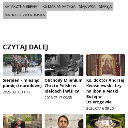
KATARZYNA BERNAT
KS MARIAN FATYGA
MAJóWKA
MARYJA
MATKA BOZA FATIMSKA
CZYTAJ DALEJ
Sierpień - miesiąc
Obchody Milenium
Ks. doktor Andrzej
pamięci narodowej
Chrztu Polski w
Kwaśniewski: Łzy
Kielcach i Wiślicy
na ikonie Matki
2026.08.03 11:43
Bożej w
2026.07.17 09:35
Dzierzgowie
2026.07.16 09:20