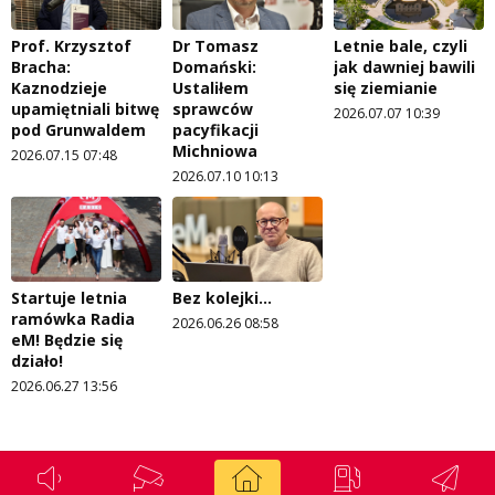
Prof. Krzysztof
Dr Tomasz
Letnie bale, czyli
Bracha:
Domański:
jak dawniej bawili
Kaznodzieje
Ustaliłem
się ziemianie
upamiętniali bitwę
sprawców
2026.07.07 10:39
pod Grunwaldem
pacyfikacji
Michniowa
2026.07.15 07:48
2026.07.10 10:13
Startuje letnia
Bez kolejki...
ramówka Radia
2026.06.26 08:58
eM! Będzie się
działo!
2026.06.27 13:56