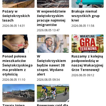
Pożary w
W województwie
Brakuje niemal
świętokrzyskich
świętokrzyskim
wszystkich grup
lasach
pracuje najmniej
krwi
imigrantów
2026.08.05 14:31
2026.08.05 11:58
2026.08.05 13:47
Ponad połowa
W
Ruszamy z kolejną
mieszkańców
Świętokrzyskiem
podpowiedzią w
Świętokrzyskiego
będzie nawet 38
naszej Wakacyjnej
ma problem z
stopni. Wydano
Grze Terenowej!
otyłością
alert
2026.08.05 09:12
2026.08.05 11:10
2026.08.05 09:34
Trwają żniwa.
Rowerowy rajd dla