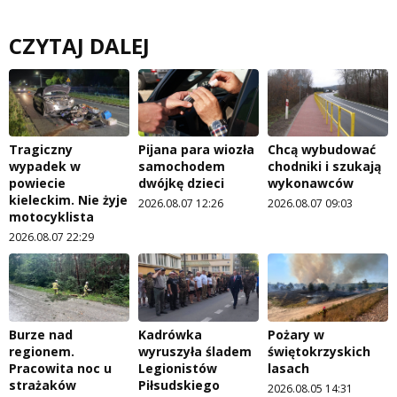
CZYTAJ DALEJ
Tragiczny
Pijana para wiozła
Chcą wybudować
wypadek w
samochodem
chodniki i szukają
powiecie
dwójkę dzieci
wykonawców
kieleckim. Nie żyje
2026.08.07 12:26
2026.08.07 09:03
motocyklista
2026.08.07 22:29
Burze nad
Kadrówka
Pożary w
regionem.
wyruszyła śladem
świętokrzyskich
Pracowita noc u
Legionistów
lasach
strażaków
Piłsudskiego
2026.08.05 14:31