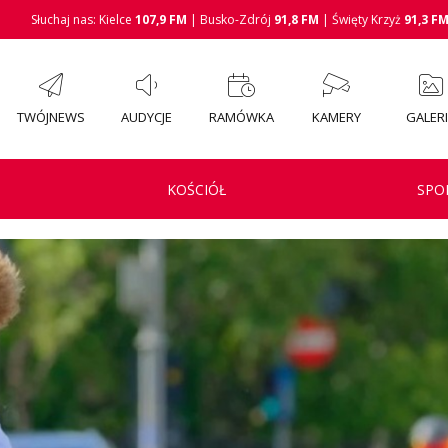
Słuchaj nas: Kielce
107,9 FM
| Busko-Zdrój
91,8 FM
| Święty Krzyż
91,3 F
TWÓJNEWS
AUDYCJE
RAMÓWKA
KAMERY
GALER
KOŚCIÓŁ
SPO