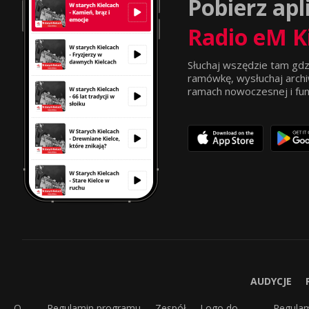
Pobierz apl
Radio eM K
Słuchaj wszędzie tam gdz
ramówkę, wysłuchaj archi
ramach nowoczesnej i funkc
AUDYCJE
O
Regulamin programu
Zespół
Logo do
Regula