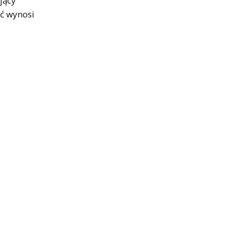
jący
ść wynosi