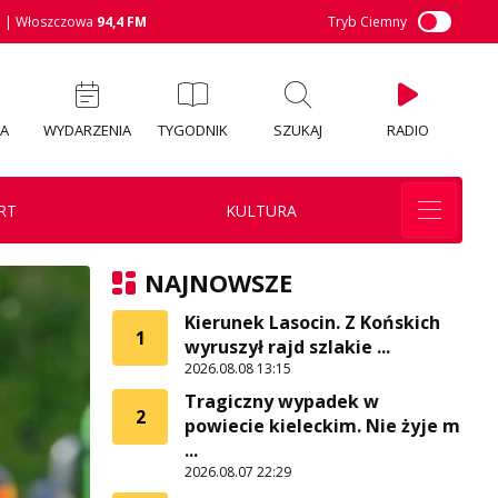
M
| Włoszczowa
94,4 FM
Tryb Ciemny
IA
WYDARZENIA
TYGODNIK
SZUKAJ
RADIO
RT
KULTURA
NAJNOWSZE
Kierunek Lasocin. Z Końskich
1
wyruszył rajd szlakie ...
2026.08.08 13:15
Tragiczny wypadek w
2
powiecie kieleckim. Nie żyje m
...
2026.08.07 22:29