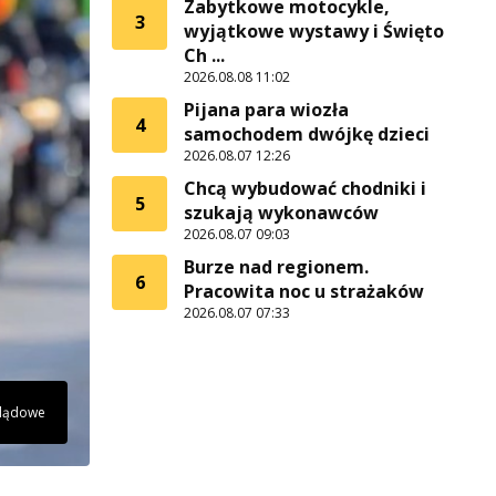
Zabytkowe motocykle,
3
wyjątkowe wystawy i Święto
Ch ...
2026.08.08 11:02
Pijana para wiozła
4
samochodem dwójkę dzieci
2026.08.07 12:26
Chcą wybudować chodniki i
5
szukają wykonawców
2026.08.07 09:03
Burze nad regionem.
6
Pracowita noc u strażaków
2026.08.07 07:33
glądowe