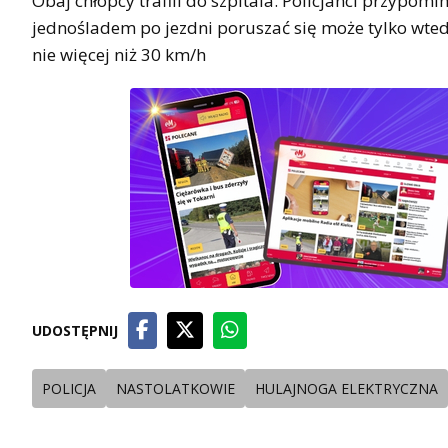
Obaj chłopcy trafili do szpitala. Policjanci przypom
jednośladem po jezdni poruszać się może tylko wted
nie więcej niż 30 km/h
UDOSTĘPNIJ
POLICJA
NASTOLATKOWIE
HULAJNOGA ELEKTRYCZNA