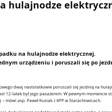
 hulajnodze elektryczn
wypadku na hulajnodze elektrycznej.
dnym urządzeniu i poruszali się po jezdn
gowego dwaj nastolatkowie poruszali się jezdnią na hula
iast 12-latek był jego pasażerem. W pewnym momencie str
ę – mówi asp. Paweł Kusiak z KPP w Starachowicach.