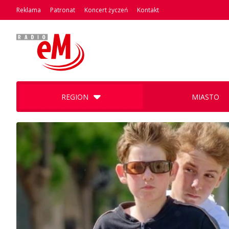
Reklama
Patronat
Koncert życzeń
Kontakt
REGION
MIASTO