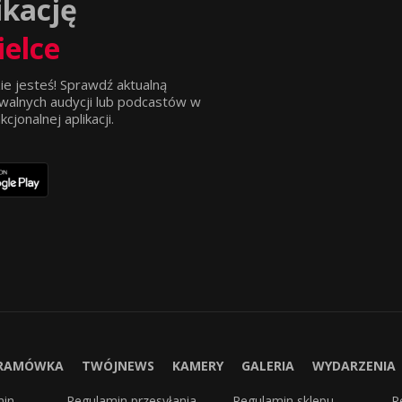
ikację
ielce
ie jesteś! Sprawdź aktualną
walnych audycji lub podcastów w
jonalnej aplikacji.
RAMÓWKA
TWÓJNEWS
KAMERY
GALERIA
WYDARZENIA
min
Regulamin przesyłania
Regulamin sklepu
R