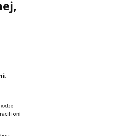
ej,
i.
jnodze
acili oni