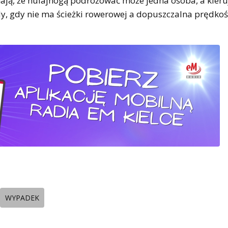
inają, że hulajnogą podróżować może jedna osoba, a kieru
y, gdy nie ma ścieżki rowerowej a dopuszczalna prędko
WYPADEK