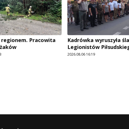
 regionem. Pracowita
Kadrówka wyruszyła śl
ażaków
Legionistów Piłsudskie
3
2026.08.06 16:19