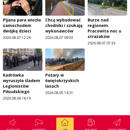
Pijana para wiozła
Chcą wybudować
Burze nad
samochodem
chodniki i szukają
regionem.
dwójkę dzieci
wykonawców
Pracowita noc u
strażaków
2026.08.07 12:26
2026.08.07 09:03
2026.08.07 07:33
Kadrówka
Pożary w
wyruszyła śladem
świętokrzyskich
Legionistów
lasach
Piłsudskiego
2026.08.05 14:31
2026.08.06 16:19
AUDYCJE
KAMERY
eM
PALIWO
TWÓJ NEWS