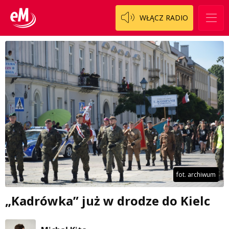
WŁĄCZ RADIO
fot. archiwum
„Kadrówka” już w drodze do Kielc