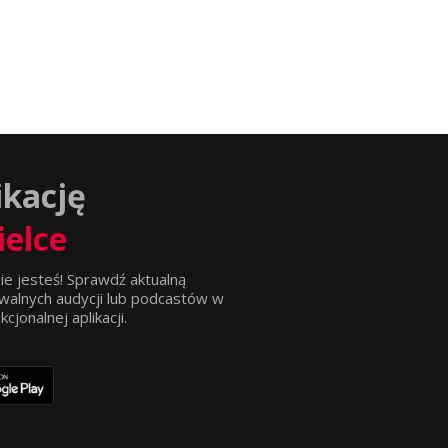
ikację
ielce
ie jesteś! Sprawdź aktualną
walnych audycji lub podcastów w
jonalnej aplikacji.