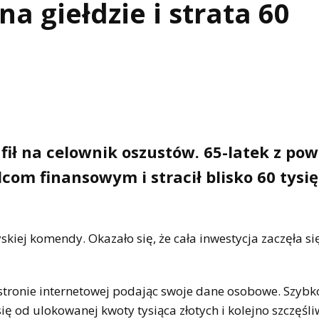
a giełdzie i strata 60
rafił na celownik oszustów. 65-latek z po
om finansowym i stracił blisko 60 tysi
skiej komendy. Okazało się, że cała inwestycja zaczęła si
a stronie internetowej podając swoje dane osobowe. Szybk
ię od ulokowanej kwoty tysiąca złotych i kolejno szczęśl