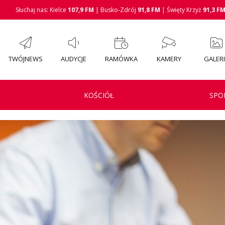
Słuchaj nas: Kielce
107,9 FM
| Busko-Zdrój
91,8 FM
| Święty Krzyż
91,3 F
TWÓJNEWS
AUDYCJE
RAMÓWKA
KAMERY
GALER
KOŚCIÓŁ
SPO