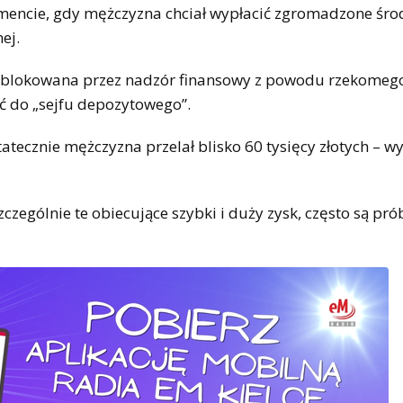
mencie, gdy mężczyzna chciał wypłacić zgromadzone śro
ej.
 zablokowana przez nadzór finansowy z powodu rzekomeg
ć do „sejfu depozytowego”.
atecznie mężczyzna przelał blisko 60 tysięcy złotych – w
zególnie te obiecujące szybki i duży zysk, często są pró