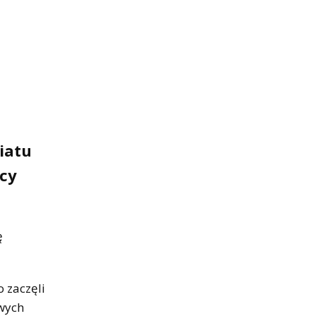
wiatu
ęcy
ę
o zaczęli
iwych