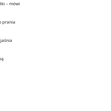
dki – mówi
o prania
yjaśnia
bą