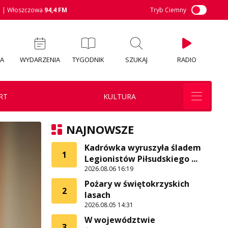
M
| Włoszczowa
94,4 FM
Tryb Ciemny
IA
WYDARZENIA
TYGODNIK
SZUKAJ
RADIO
RT
KULTURA
NAJNOWSZE
Kadrówka wyruszyła śladem
1
Legionistów Piłsudskiego ...
2026.08.06 16:19
Pożary w świętokrzyskich
2
lasach
2026.08.05 14:31
W województwie
3