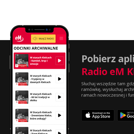
Pobierz apl
Radio eM K
Słuchaj wszędzie tam gdz
ramówkę, wysłuchaj archi
ramach nowoczesnej i funkc