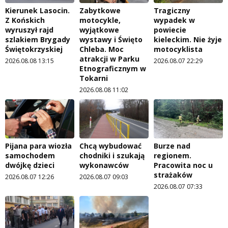
Kierunek Lasocin.
Zabytkowe
Tragiczny
Z Końskich
motocykle,
wypadek w
wyruszył rajd
wyjątkowe
powiecie
szlakiem Brygady
wystawy i Święto
kieleckim. Nie żyje
Świętokrzyskiej
Chleba. Moc
motocyklista
atrakcji w Parku
2026.08.08 13:15
2026.08.07 22:29
Etnograficznym w
Tokarni
2026.08.08 11:02
Pijana para wiozła
Chcą wybudować
Burze nad
samochodem
chodniki i szukają
regionem.
dwójkę dzieci
wykonawców
Pracowita noc u
strażaków
2026.08.07 12:26
2026.08.07 09:03
2026.08.07 07:33