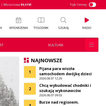
M
| Włoszczowa
94,4 FM
Tryb Ciemny
IA
WYDARZENIA
TYGODNIK
SZUKAJ
RADIO
RT
KULTURA
NAJNOWSZE
Pijana para wiozła
1
samochodem dwójkę dzieci
2026.08.07 12:26
Chcą wybudować chodniki i
2
szukają wykonawców
2026.08.07 09:03
Burze nad regionem.
3