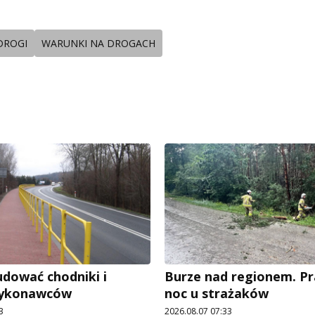
DROGI
WARUNKI NA DROGACH
dować chodniki i
Burze nad regionem. P
wykonawców
noc u strażaków
3
2026.08.07 07:33