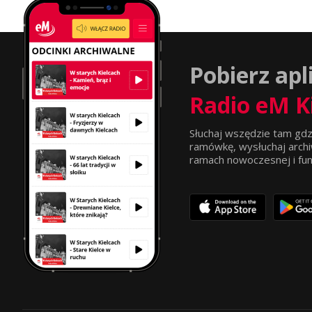
Pobierz apl
Radio eM K
Słuchaj wszędzie tam gdz
ramówkę, wysłuchaj archi
ramach nowoczesnej i funkc