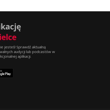
ikację
ielce
ie jesteś! Sprawdź aktualną
walnych audycji lub podcastów w
jonalnej aplikacji.