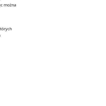
ięc można
tórych
h