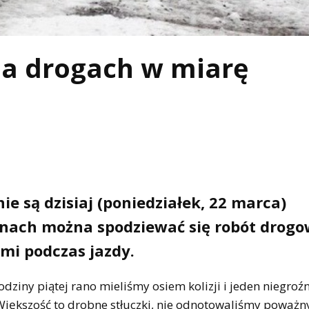
na drogach w miarę
 są dzisiaj (poniedziałek, 22 marca)
onach można spodziewać się robót drogo
mi podczas jazdy.
godziny piątej rano mieliśmy osiem kolizji i jeden niegroź
Większość to drobne stłuczki, nie odnotowaliśmy poważn