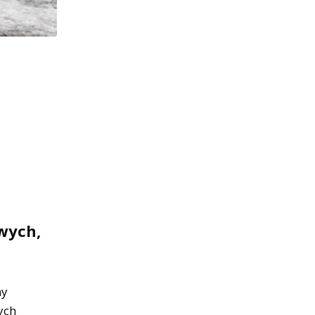
wych,
ny
ych