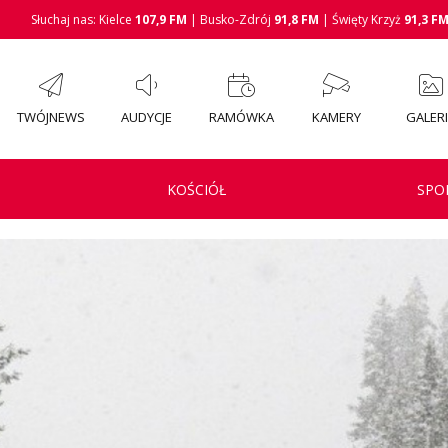
Słuchaj nas: Kielce
107,9 FM
| Busko-Zdrój
91,8 FM
| Święty Krzyż
91,3 F
TWÓJNEWS
AUDYCJE
RAMÓWKA
KAMERY
GALER
KOŚCIÓŁ
SPO