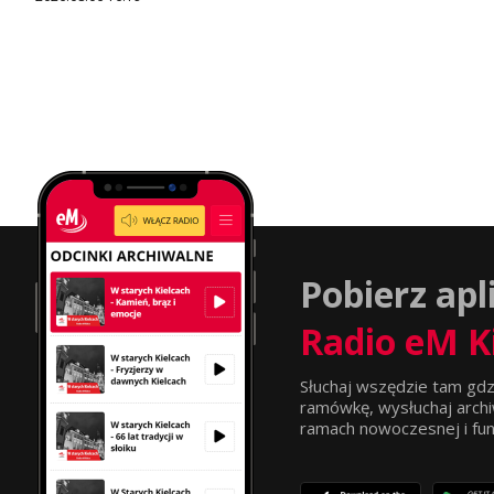
Pobierz apl
Radio eM K
Słuchaj wszędzie tam gdz
ramówkę, wysłuchaj archi
ramach nowoczesnej i funkc