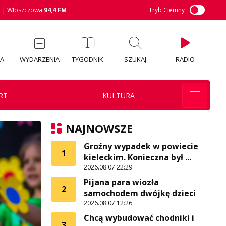
M
| Włoszczowa
94,4 FM
Tryb Ciemny
IA
WYDARZENIA
TYGODNIK
SZUKAJ
RADIO
RT
KULTURA
NAJNOWSZE
Groźny wypadek w powiecie
1
kieleckim. Konieczna był ...
2026.08.07 22:29
Pijana para wiozła
2
samochodem dwójkę dzieci
2026.08.07 12:26
Chcą wybudować chodniki i
3