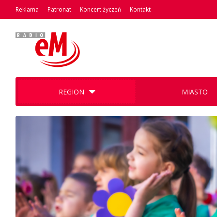
Reklama
Patronat
Koncert życzeń
Kontakt
REGION
MIASTO