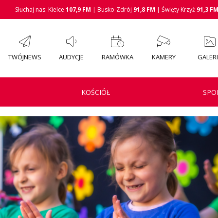
Słuchaj nas: Kielce
107,9 FM
| Busko-Zdrój
91,8 FM
| Święty Krzyż
91,3 F
TWÓJNEWS
AUDYCJE
RAMÓWKA
KAMERY
GALER
KOŚCIÓŁ
SPO