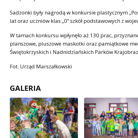
Sadzonki były nagrodą w konkursie plastycznym „P
lat oraz uczniów klas „0” szkół podstawowych z woj
W tamach konkursu wpłynęło aż 130 prac, przyznano
planszowe, pluszowe maskotki oraz pamiątkowe meda
Świętokrzyskich i Nadnidziańskich Parków Krajobra
Fot. Urząd Marszałkowski
GALERIA