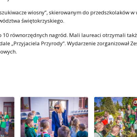
oszukiwacze wiosny”, skierowanym do przedszkolaków w 
ewództwa świętokrzyskiego.
 10 równorzędnych nagród. Mali laureaci otrzymali takż
le „Przyjaciela Przyrody”. Wydarzenie zorganizował Ze
zowych.