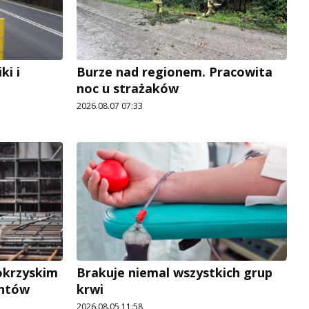
i i
Burze nad regionem. Pracowita
noc u strażaków
2026.08.07 07:33
okrzyskim
Brakuje niemal wszystkich grup
antów
krwi
2026.08.05 11:58