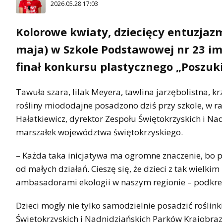
2026.05.28 17:03
Kolorowe kwiaty, dziecięcy entuzjazm 
maja) w Szkole Podstawowej nr 23 im.
finał konkursu plastycznego „Poszuk
Tawuła szara, lilak Meyera, tawlina jarzębolistna,
rośliny miododajne posadzono dziś przy szkole, w r
Hałatkiewicz, dyrektor Zespołu Świętokrzyskich i Na
marszałek województwa świętokrzyskiego.
– Każda taka inicjatywa ma ogromne znaczenie, bo p
od małych działań. Cieszę się, że dzieci z tak wielki
ambasadorami ekologii w naszym regionie – podkreśl
Dzieci mogły nie tylko samodzielnie posadzić roślink
Świętokrzyskich i Nadnidziańskich Parków Krajobra