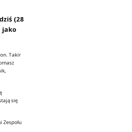
dziś (28
 jako
on. Takir
Tomasz
ik,
ę
tają się
mi Zespołu