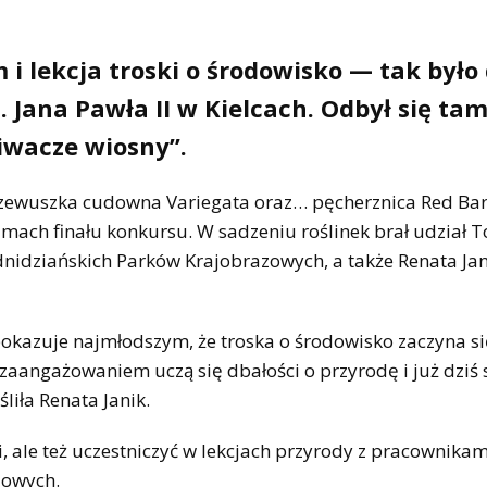
i lekcja troski o środowisko — tak było 
 Jana Pawła II w Kielcach. Odbył się tam
iwacze wiosny”.
 krzewuszka cudowna Variegata oraz… pęcherznica Red Bar
amach finału konkursu. W sadzeniu roślinek brał udział 
dnidziańskich Parków Krajobrazowych, a także Renata Jan
okazuje najmłodszym, że troska o środowisko zaczyna si
m zaangażowaniem uczą się dbałości o przyrodę i już dziś s
iła Renata Janik.
i, ale też uczestniczyć w lekcjach przyrody z pracownika
zowych.