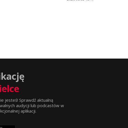
ikację
ielce
ie jesteś! Sprawdź aktualną
walnych audycji lub podcastów w
jonalnej aplikacji.