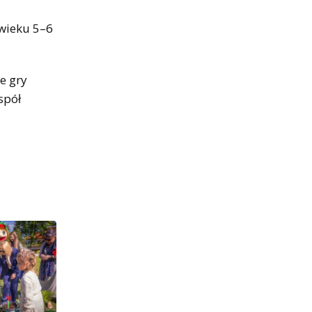
wieku 5–6
e gry
spół