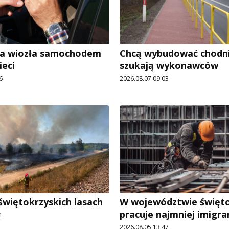
ra wiozła samochodem
Chcą wybudować chodnik
ieci
szukają wykonawców
6
2026.08.07 09:03
świętokrzyskich lasach
W województwie święt
pracuje najmniej imigr
1
2026.08.05 13:47