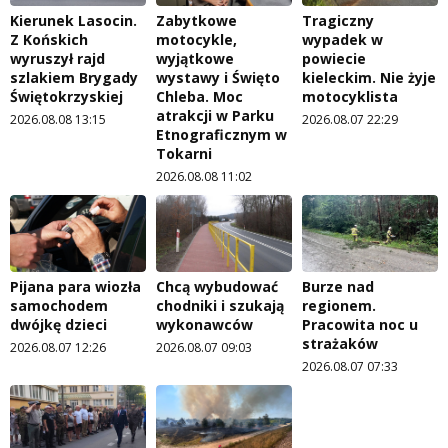
Kierunek Lasocin.
Zabytkowe
Tragiczny
Z Końskich
motocykle,
wypadek w
wyruszył rajd
wyjątkowe
powiecie
szlakiem Brygady
wystawy i Święto
kieleckim. Nie żyje
Świętokrzyskiej
Chleba. Moc
motocyklista
atrakcji w Parku
2026.08.08 13:15
2026.08.07 22:29
Etnograficznym w
Tokarni
2026.08.08 11:02
Pijana para wiozła
Chcą wybudować
Burze nad
samochodem
chodniki i szukają
regionem.
dwójkę dzieci
wykonawców
Pracowita noc u
strażaków
2026.08.07 12:26
2026.08.07 09:03
2026.08.07 07:33