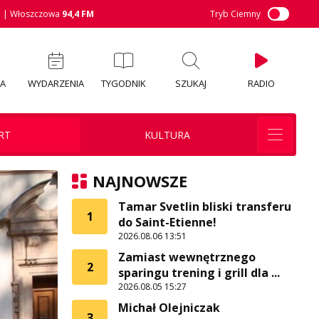
M
| Włoszczowa
94,4 FM
Tryb Ciemny
IA
WYDARZENIA
TYGODNIK
SZUKAJ
RADIO
RT
KULTURA
NAJNOWSZE
Tamar Svetlin bliski transferu
1
do Saint-Etienne!
2026.08.06 13:51
Zamiast wewnętrznego
2
sparingu trening i grill dla ...
2026.08.05 15:27
Michał Olejniczak
3