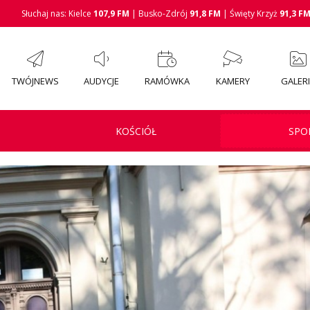
Słuchaj nas: Kielce
107,9 FM
| Busko-Zdrój
91,8 FM
| Święty Krzyż
91,3 F
TWÓJNEWS
AUDYCJE
RAMÓWKA
KAMERY
GALER
KOŚCIÓŁ
SPO