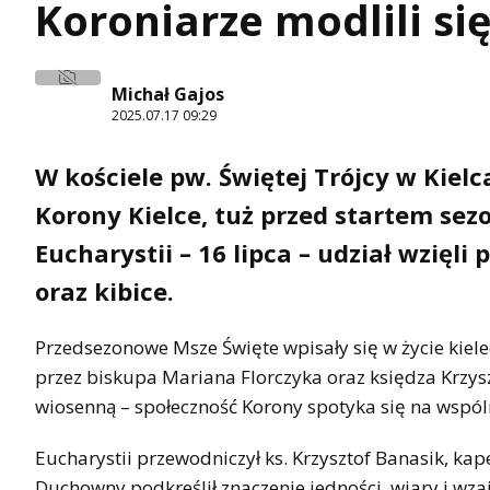
Koroniarze modlili s
Michał Gajos
2025.07.17 09:29
W kościele pw. Świętej Trójcy w Kiel
Korony Kielce
, tuż przed startem se
Eucharystii – 16 lipca – udział wzięli
oraz kibice.
Przedsezonowe Msze Święte wpisały się w życie kiele
przez biskupa Mariana Florczyka oraz księdza Krzys
wiosenną – społeczność Korony spotyka się na wspól
Eucharystii przewodniczył ks. Krzysztof Banasik, kap
Duchowny podkreślił znaczenie jedności, wiary i w