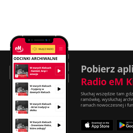
Pobierz apl
Radio eM K
Słuchaj wszędzie tam gdz
ramówkę, wysłuchaj archi
ramach nowoczesnej i funkc