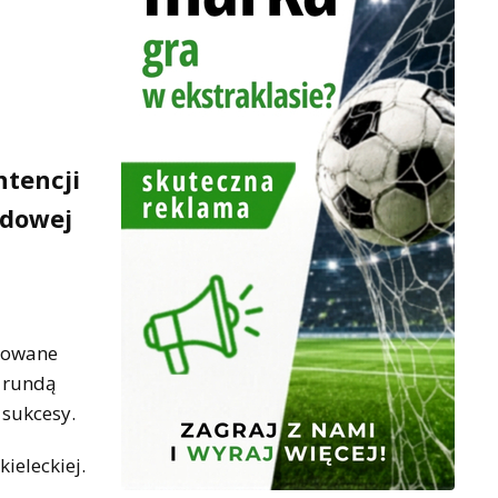
m
ntencji
odowej
tkowane
ż rundą
 sukcesy.
ieleckiej.