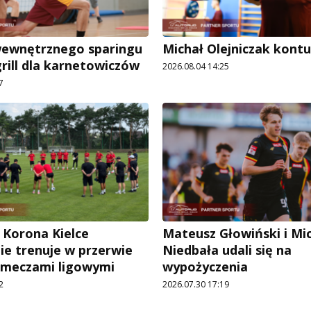
wewnętrznego sparingu
Michał Olejniczak kont
grill dla karnetowiczów
2026.08.04 14:25
7
 Korona Kielce
Mateusz Głowiński i Mi
ie trenuje w przerwie
Niedbała udali się na
 meczami ligowymi
wypożyczenia
2
2026.07.30 17:19