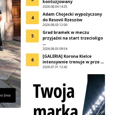
kontuzjowany
2026.08.04 14:25
Adam Chojecki wypożyczony
4
do Resovii Rzeszów
2026.08.03 12:00
Grad bramek w meczu
5
przyjaźni na start trzecioligo
...
2026.08.03 09:54
[GALERIA] Korona Kielce
6
intensywnie trenuje w prze ...
2026.07.31 12:42
cho Dnia