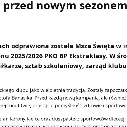
ię przed nowym sezone
cach odprawiona została Msza Święta w i
zonu 2025/2026 PKO BP Ekstraklasy. W śr
 piłkarze, sztab szkoleniowy, zarząd klubu
ckiego klubu jako wieloletnia tradycja. Zostały zapoczą
ztofa Banasika. Przed każdą nową kampanią, ale równie
nej modlitwie, prosząc o pomyślność, zdrowie i sportowe
elan Korony Kielce oraz duszpasterz sportowców diecezji k
zajemnego wsparcia w budowaniu drużyny oraz osiąganiu