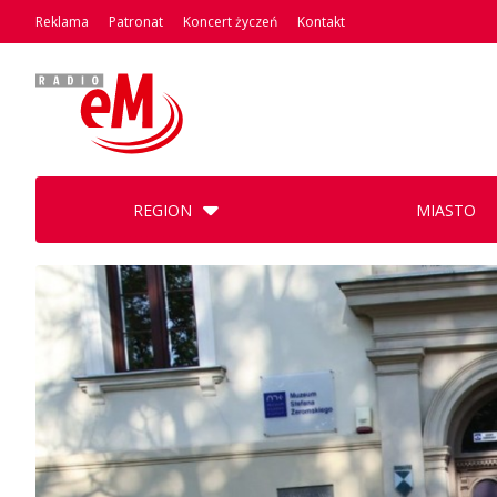
Reklama
Patronat
Koncert życzeń
Kontakt
REGION
MIASTO