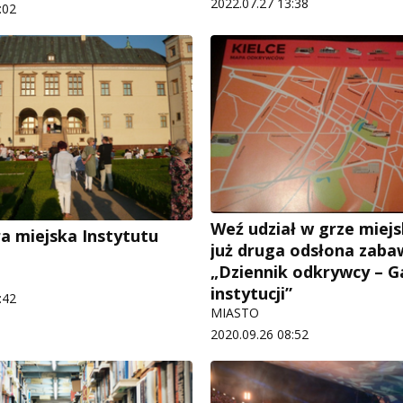
2022.07.27 13:38
:02
Weź udział w grze miejs
ra miejska Instytutu
już druga odsłona zaba
„Dziennik odkrywcy – G
instytucji”
:42
MIASTO
2020.09.26 08:52