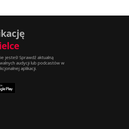
ikację
ielce
ie jesteś! Sprawdź aktualną
walnych audycji lub podcastów w
jonalnej aplikacji.