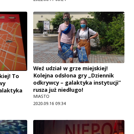
Weź udział w grze miejskiej!
Kolejna odsłona gry „Dziennik
kiej! To
odkrywcy – galaktyka instytucji”
wy
rusza już niedługo!
alaktyka
MIASTO
2020.09.16 09:34