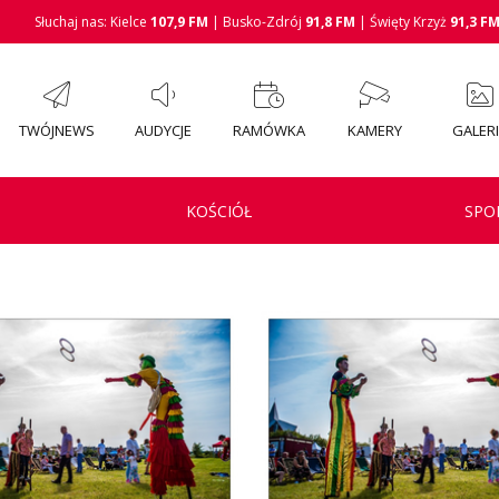
Słuchaj nas: Kielce
107,9 FM
| Busko-Zdrój
91,8 FM
| Święty Krzyż
91,3 F
TWÓJNEWS
AUDYCJE
RAMÓWKA
KAMERY
GALER
KOŚCIÓŁ
SPO