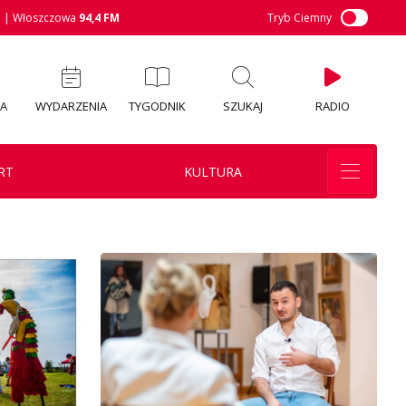
M
| Włoszczowa
94,4 FM
Tryb Ciemny
IA
WYDARZENIA
TYGODNIK
SZUKAJ
RADIO
RT
KULTURA