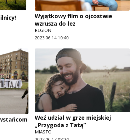
Wyjątkowy film o ojcostwie
lnicy!
wzrusza do łez
REGION
2023.06.14 10:40
Weź udział w grze miejskiej
owstańcom
„Przygoda z Tatą”
MIASTO
2022.06.17 08:24