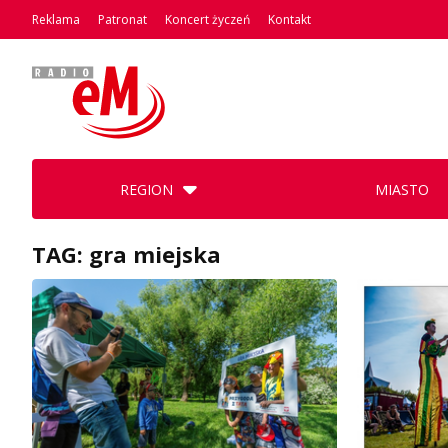
Reklama
Patronat
Koncert życzeń
Kontakt
REGION
MIASTO
TAG: gra miejska