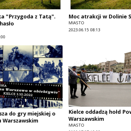
ka "Przygoda z Tatą".
Moc atrakcji w Dolinie Si
 hasło
MIASTO
2023.06.15 08:13
:00
Kielce oddadzą hołd P
za do gry miejskiej o
Warszawskim
u Warszawskim
MIASTO