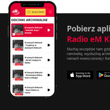
Pobierz apl
Radio eM K
Słuchaj wszędzie tam gdz
ramówkę, wysłuchaj archi
ramach nowoczesnej i funkc