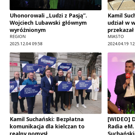
Uhonorowali „Ludzi z Pasją”.
Kamil Suc
Wojciech Lubawski głównym
udział w 
wyróżnionym
przekazał
REGION
MIASTO
2025.12.04 09:58
2024.04.19 12
Kamil Suchański: Bezpłatna
[WIDEO] D
komunikacja dla kielczan to
Radia eM.
realny pomysł
Suchańsk