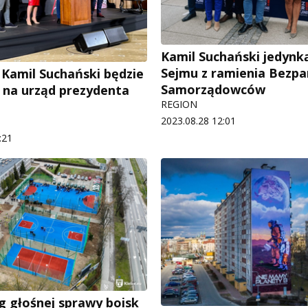
Kamil Suchański jedynk
Sejmu z ramienia Bezpa
: Kamil Suchański będzie
Samorządowców
 na urząd prezydenta
REGION
2023.08.28 12:01
:21
ąg głośnej sprawy boisk