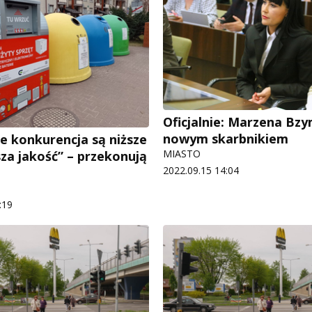
Oficjalnie: Marzena Bz
nowym skarbnikiem
e konkurencja są niższe
MIASTO
sza jakość” – przekonują
2022.09.15 14:04
:19