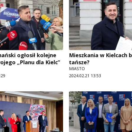
ański ogłosił kolejne
Mieszkania w Kielcach 
ojego „Planu dla Kielc”
tańsze?
MIASTO
:29
2024.02.21 13:53