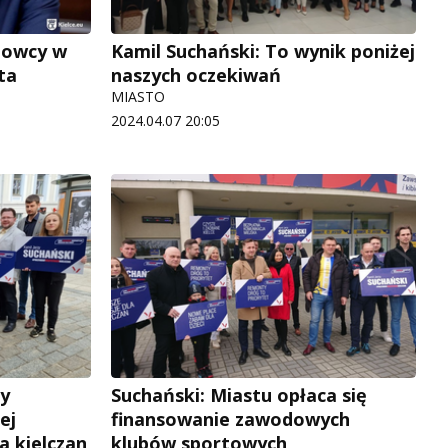
howcy w
Kamil Suchański: To wynik poniżej
ta
naszych oczekiwań
MIASTO
2024.04.07 20:05
my
Suchański: Miastu opłaca się
ej
finansowanie zawodowych
a kielczan
klubów sportowych