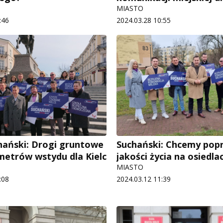
MIASTO
:46
2024.03.28 10:55
hański: Drogi gruntowe
Suchański: Chcemy pop
ometrów wstydu dla Kielc
jakości życia na osiedla
MIASTO
:08
2024.03.12 11:39