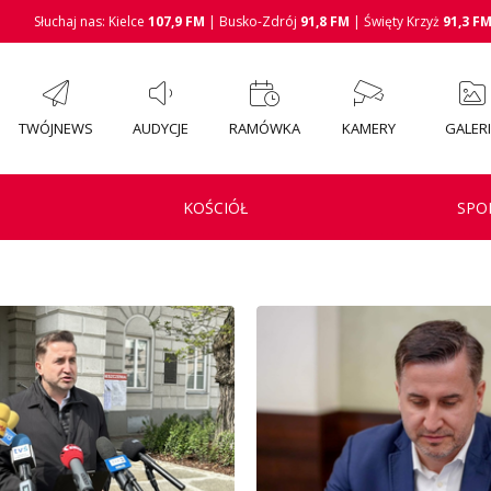
Słuchaj nas: Kielce
107,9 FM
| Busko-Zdrój
91,8 FM
| Święty Krzyż
91,3 F
TWÓJNEWS
AUDYCJE
RAMÓWKA
KAMERY
GALER
KOŚCIÓŁ
SPO