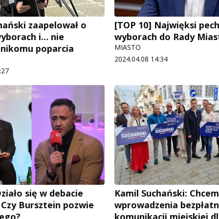
hański zaapelował o
[TOP 10] Najwięksi pec
wyborach i… nie
wyborach do Rady Mias
 nikomu poparcia
MIASTO
2024.04.08 14:34
:27
ziało się w debacie
Kamil Suchański: Chce
 Czy Bursztein pozwie
wprowadzenia bezpłatn
iego?
komunikacji miejskiej dl