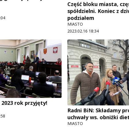
Część bloku miasta, czę
spółdzielni. Koniec z d
podziałem
:04
MIASTO
2023.02.16 18:34
 2023 rok przyjęty!
Radni BiN: Składamy pr
:58
uchwały ws. obniżki die
MIASTO