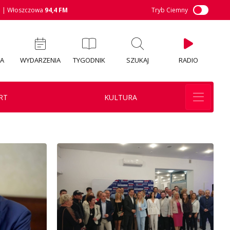
M
| Włoszczowa
94,4 FM
Tryb Ciemny
IA
WYDARZENIA
TYGODNIK
SZUKAJ
RADIO
RT
KULTURA