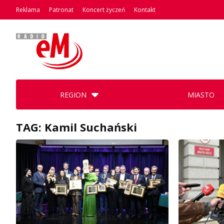
Reklama
Patronat
Koncert życzeń
Kontakt
REGION
MIASTO
TAG: Kamil Suchański