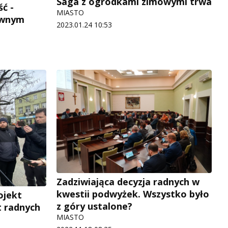
Saga z ogródkami zimowymi trwa
ść -
MIASTO
ziwnym
2023.01.24 10:53
Zadziwiająca decyzja radnych w
kwestii podwyżek. Wszystko było
ojekt
z góry ustalone?
t radnych
MIASTO