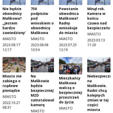
Nie będzie
750
Powstanie
Minął rok.
obwodnicy
podpisów
obwodnica
Kamera w
Malikowa?
pod
Malikowa?
końcu
„Jestem
wnioskiem o
Radny
czuwa nad
bardzo
obwodnicę
wnioskuje
bezpieczeńs
zawiedziony”
Malikowa
do miasta
MIASTO
MIASTO
MIASTO
MIASTO
2023.03.13
2023.08.17
2023.08.08
2023.07.25
11:20
12:17
10:54
12:19
Na
Niebezpieczn
Miasto nie
Mieszkańcy
Malikowie
na
zabiega o
Malikowa
będzie
Malikowie.
rządowe
walczą o
bezpieczniej?
Radni chcą
pieniądze
bezpieczniejszą
MZD
kolejnych
MIASTO
przestrzeń
zainstalowało
zmian w tej
do życia
2022.10.21
kamerę
części
08:31
MIASTO
miasta
MIASTO