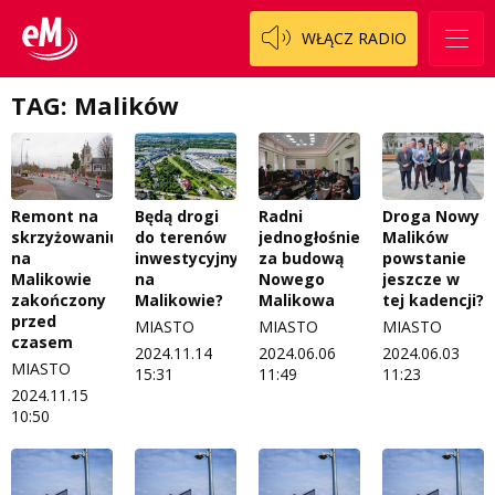
WŁĄCZ RADIO
TAG: Malików
Remont na
Będą drogi
Radni
Droga Nowy
skrzyżowaniu
do terenów
jednogłośnie
Malików
na
inwestycyjnych
za budową
powstanie
Malikowie
na
Nowego
jeszcze w
zakończony
Malikowie?
Malikowa
tej kadencji?
przed
MIASTO
MIASTO
MIASTO
czasem
2024.11.14
2024.06.06
2024.06.03
MIASTO
15:31
11:49
11:23
2024.11.15
10:50