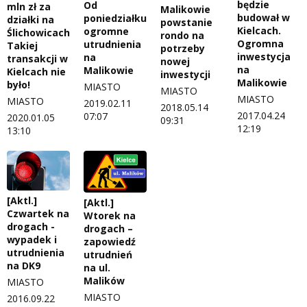
będzie
Od
mln zł za
Malikowie
budował w
poniedziałku
działki na
powstanie
Kielcach.
ogromne
Ślichowicach!
rondo na
Ogromna
utrudnienia
Takiej
potrzeby
inwestycja
na
transakcji w
nowej
na
Malikowie
Kielcach nie
inwestycji
Malikowie
było!
MIASTO
MIASTO
MIASTO
MIASTO
2019.02.11
2018.05.14
2017.04.24
07:07
2020.01.05
09:31
12:19
13:10
[Aktl.]
[Aktl.]
Czwartek na
Wtorek na
drogach -
drogach –
wypadek i
zapowiedź
utrudnienia
utrudnień
na DK9
na ul.
Malików
MIASTO
MIASTO
2016.09.22