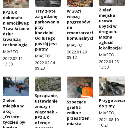
Zieleń
Trzy złote
W 2021
RPZiUK
miejska
za godzinę
więcej
dokonało
usuwa
parkowania
pogrzebów
niemożliwego.
ubytki w
przy
na
Trwa łatanie
drogach.
Kadzielni.
cmentarzach
dziur
Można
Od lutego
komunalnych
trwalszą
zgłosić
postój jest
technologią
MIASTO
lokalizację!
płatny
MIASTO
2022.01.28
MIASTO
MIASTO
09:12
2022.02.11
2022.01.25
2022.02.04
13:38
13:53
09:23
Sprzątanie,
Zieleń
Przygotowani
ustawianie
Szpecące
miejska w
do zimy
zniczy i
graffiti
akcji.
wiązanek –
znika z
MIASTO
„Ostatni
RPZiUK
przestrzeni
2021.08.10
tydzień był
oferuje
miasta
10:21
bardzo