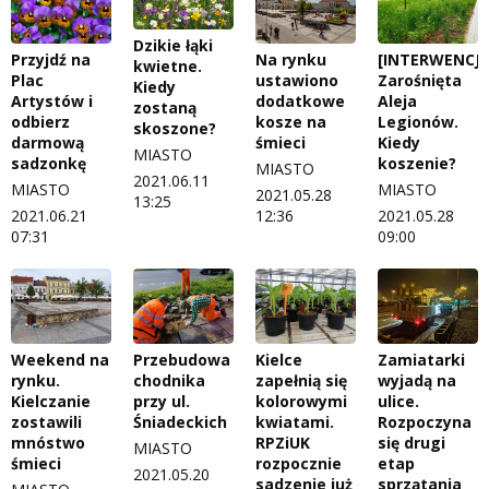
Dzikie łąki
Na rynku
Przyjdź na
[INTERWENCJA
kwietne.
ustawiono
Plac
Zarośnięta
Kiedy
dodatkowe
Artystów i
Aleja
zostaną
kosze na
odbierz
Legionów.
skoszone?
śmieci
darmową
Kiedy
MIASTO
sadzonkę
koszenie?
MIASTO
2021.06.11
MIASTO
MIASTO
2021.05.28
13:25
12:36
2021.06.21
2021.05.28
07:31
09:00
Weekend na
Przebudowa
Kielce
Zamiatarki
rynku.
chodnika
zapełnią się
wyjadą na
Kielczanie
przy ul.
kolorowymi
ulice.
zostawili
Śniadeckich
kwiatami.
Rozpoczyna
mnóstwo
RPZiUK
się drugi
MIASTO
śmieci
rozpocznie
etap
2021.05.20
sadzenie już
sprzątania