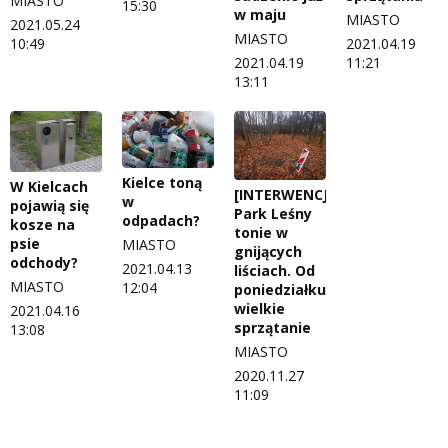
MIASTO
15:30
w maju
MIASTO
2021.05.24
MIASTO
10:49
2021.04.19
2021.04.19
11:21
13:11
Kielce toną
W Kielcach
[INTERWENCJA]
w
pojawią się
Park Leśny
odpadach?
kosze na
tonie w
psie
MIASTO
gnijących
odchody?
2021.04.13
liściach. Od
MIASTO
12:04
poniedziałku
wielkie
2021.04.16
sprzątanie
13:08
MIASTO
2020.11.27
11:09