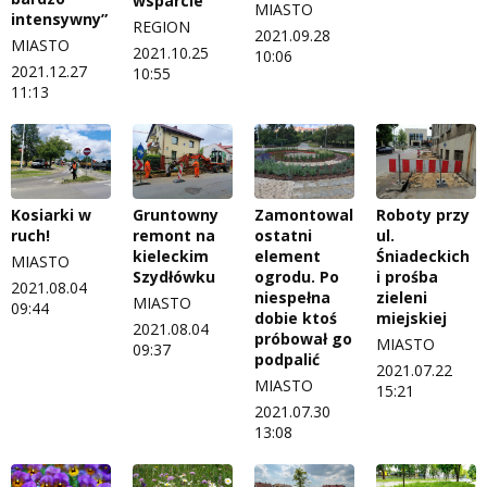
wsparcie
MIASTO
intensywny”
REGION
2021.09.28
MIASTO
2021.10.25
10:06
2021.12.27
10:55
11:13
Kosiarki w
Gruntowny
Zamontowali
Roboty przy
ruch!
remont na
ostatni
ul.
kieleckim
element
Śniadeckich
MIASTO
Szydłówku
ogrodu. Po
i prośba
2021.08.04
niespełna
zieleni
MIASTO
09:44
dobie ktoś
miejskiej
2021.08.04
próbował go
MIASTO
09:37
podpalić
2021.07.22
MIASTO
15:21
2021.07.30
13:08