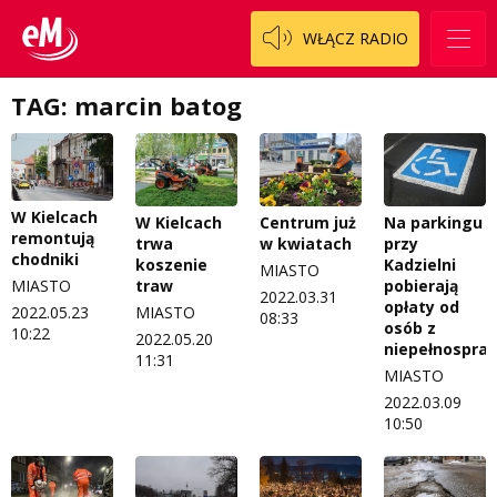
WŁĄCZ RADIO
TAG: marcin batog
W Kielcach
Na parkingu
W Kielcach
Centrum już
remontują
przy
trwa
w kwiatach
chodniki
Kadzielni
koszenie
MIASTO
pobierają
traw
MIASTO
2022.03.31
opłaty od
MIASTO
2022.05.23
08:33
osób z
10:22
2022.05.20
niepełnospra
11:31
MIASTO
2022.03.09
10:50