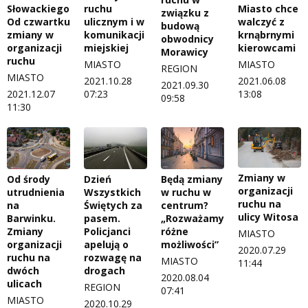
Słowackiego.
ruchu
Miasto chce
związku z
Od czwartku
ulicznym i w
walczyć z
budową
zmiany w
komunikacji
krnąbrnymi
obwodnicy
organizacji
miejskiej
kierowcami
Morawicy
ruchu
MIASTO
MIASTO
REGION
MIASTO
2021.10.28
2021.06.08
2021.09.30
2021.12.07
07:23
13:08
09:58
11:30
Zmiany w
Od środy
Dzień
Będą zmiany
organizacji
utrudnienia
Wszystkich
w ruchu w
ruchu na
na
Świętych za
centrum?
ulicy Witosa
Barwinku.
pasem.
„Rozważamy
Zmiany
Policjanci
różne
MIASTO
organizacji
apelują o
możliwości”
2020.07.29
ruchu na
rozwagę na
MIASTO
11:44
dwóch
drogach
2020.08.04
ulicach
REGION
07:41
MIASTO
2020.10.29