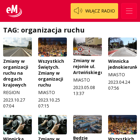
WŁĄCZ RADIO
TAG: organizacja ruchu
Zmiany w
Zmiany w
Wszystkich
Winnicka
rejonie ul.
organizacji
Świętych.
jednokierunk
Artwińskiego
ruchu na
Zmiany w
MIASTO
drogach
organizacji
MIASTO
2023.04.24
krajowych
ruchu
2023.05.08
07:56
REGION
MIASTO
13:37
2023.10.27
2023.10.25
07:04
07:15
Będzie
Winnicka
Zmiany w
Wszystkich