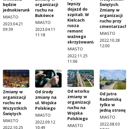
lepszy
będzie
organizacji
Świętych.
dojazd do
jednokierunkowa!
ruchu na
Zmiany w
szpitali. W
Bukówce
organizacji
MIASTO
Kielcach
ruchu przy
MIASTO
2023.04.21
rusza
cmentarzach
09:39
2023.04.11
remont
MIASTO
11:18
ważnego
2022.10.28
skrzyżowania
12:00
MIASTO
2022.11.25
11:06
Od wtorku
Zmiany w
Od środy
Od jutra
zmiany w
organizacji
zmiany na
Radomską
organizacji
ruchu na
ul. Wojska
tylko w
ruchu na
Wszystkich
Polskiego
jedną stronę
Wojska
Świętych
MIASTO
MIASTO
Polskiego
MIASTO
2022.09.12
2022.08.03
MIASTO
2022.10.25
10:49