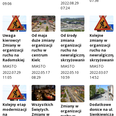
07:36
2022.08.29
09:06
07:24
Uwaga
Od maja
Od środy
Kolejne
kierowcy!
duże zmiany
zmiana
zmiany w
Zmiany w
organizacji
organizacji
organizacji
organizacji
ruchu w
ruchu na
ruchu na
ruchu na
centrum
newralgicznym
newralgiczny
Radomskiej
Kielc
skrzyżowaniu
skrzyżowaniu
MIASTO
MIASTO
MIASTO
MIASTO
2022.07.29
2022.05.17
2022.05.10
2022.03.07
11:05
08:29
10:59
14:52
Kolejny etap
Wszystkich
Dodatkowe
Zmiany w
modernizacji
Świętych.
donice na ul.
organizacji
na
Zmiany w
Sienkiewicza?
ruchu w