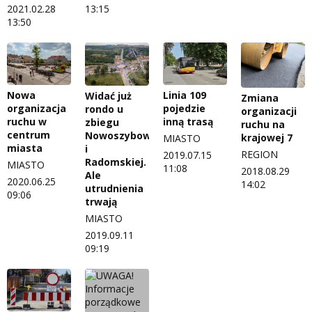
2021.02.28
13:15
13:50
Nowa
Linia 109
Widać już
Zmiana
organizacja
pojedzie
rondo u
organizacji
ruchu w
inną trasą
zbiegu
ruchu na
centrum
Nowoszybowcowej
krajowej 7
MIASTO
miasta
i
REGION
2019.07.15
Radomskiej.
MIASTO
11:08
2018.08.29
Ale
2020.06.25
14:02
utrudnienia
09:06
trwają
MIASTO
2019.09.11
09:19