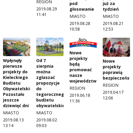
REGION
pod
już za
2019.08.29
głosowanie
tydzień
11:41
MIASTO
MIASTO
2019.08.28
2019.08.21
10:58
12:53
Nowe
projekty
Wpłynęły
Od 7
Nowe
będą
pierwsze
sierpnia
projekty
promować
projekty do
można
poprawią
nasze
Kieleckiego
zgłaszać
bezpieczeńst
województwo
Budżetu
propozycje
REGION
REGION
Obywatelskiego.
do
2019.04.17
Pozostało
tegorocznego
2019.06.18
12:06
jeszcze
budżetu
11:36
dziewięć dni
obywatelskiego
MIASTO
MIASTO
2019.08.13
2019.08.02
13:14
09:03