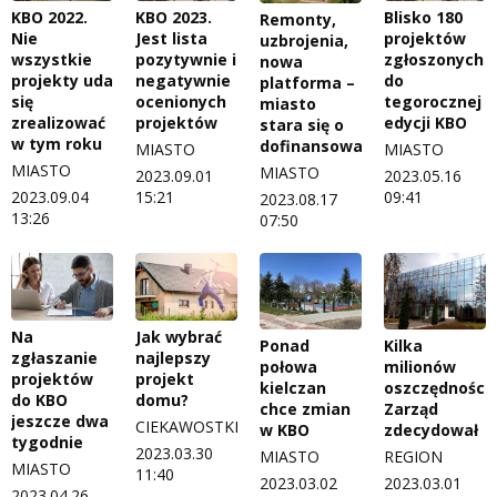
KBO 2023.
Blisko 180
KBO 2022.
Remonty,
Jest lista
projektów
Nie
uzbrojenia,
pozytywnie i
zgłoszonych
wszystkie
nowa
negatywnie
do
projekty uda
platforma –
ocenionych
tegorocznej
się
miasto
projektów
edycji KBO
zrealizować
stara się o
w tym roku
dofinansowanie
MIASTO
MIASTO
MIASTO
MIASTO
2023.09.01
2023.05.16
15:21
09:41
2023.09.04
2023.08.17
13:26
07:50
Na
Jak wybrać
Ponad
Kilka
zgłaszanie
najlepszy
połowa
milionów
projektów
projekt
kielczan
oszczędności.
do KBO
domu?
chce zmian
Zarząd
jeszcze dwa
CIEKAWOSTKI
w KBO
zdecydował
tygodnie
2023.03.30
MIASTO
REGION
MIASTO
11:40
2023.03.02
2023.03.01
2023.04.26