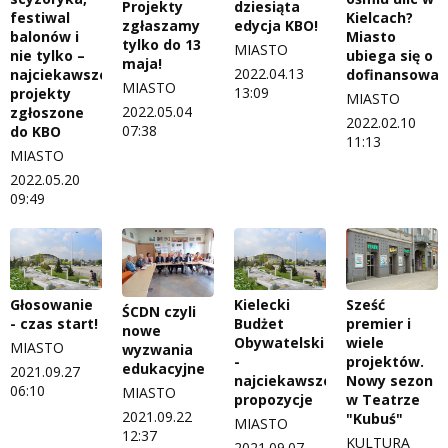
Projekty
dziesiąta
festiwal
Kielcach?
zgłaszamy
edycja KBO!
balonów i
Miasto
tylko do 13
MIASTO
nie tylko –
ubiega się o
maja!
2022.04.13
najciekawsze
dofinansowan
MIASTO
13:09
projekty
MIASTO
2022.05.04
zgłoszone
2022.02.10
07:38
do KBO
11:13
MIASTO
2022.05.20
09:49
Głosowanie
Kielecki
Sześć
ŚCDN czyli
- czas start!
Budżet
premier i
nowe
Obywatelski
wiele
MIASTO
wyzwania
-
projektów.
edukacyjne
2021.09.27
najciekawsze
Nowy sezon
06:10
MIASTO
propozycje
w Teatrze
2021.09.22
"Kubuś"
MIASTO
12:37
KULTURA
2021.09.07