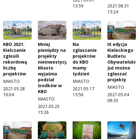
13:59
2021.08.31
13:24
Mniej
KBO 2021.
Na
IX edycja
pieniędzy na
Kielczanie
zgłaszanie
Kieleckiego
projekty
zgłosili
projektów
Budżetu
nieinwestycyjne.
rekordową
do KBO
Obywatelskie
Miasto
liczbę
mamy
Już można
wyjaśnia
projektów
tydzień
zgłaszać
podział
projekty
MIASTO
MIASTO
środków w
MIASTO
2021.05.28
2021.05.17
KBO
10:04
13:56
2021.05.04
MIASTO
08:35
2021.05.25
15:26