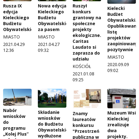
Nowa edycja
Ruszył
Rusza IX
Kielecki
Kieleckiego
konkurs
edycja
Budżet
Budżetu
grantowy na
Kieleckiego
Obywatelski.
Obywatelskiego
społeczne
Budżetu
Opublikowan
za pasem
projekty
Obywatelskiego
listę
ekologiczne.
MIASTO
MIASTO
projektów
Caritas
zaopiniowany
2021.04.27
2021.04.29
Laudato si
pozytywnie
09:32
12:36
zaprasza do
MIASTO
udziału
2020.09.09
KOŚCIÓŁ
09:02
2021.01.08
09:25
Nabór
Składanie
Muzeum Wsi
Znamy
wniosków
wniosków
Kieleckiej
laureatów
do
do Budżetu
zrealizuje
konkursu
programu
Obywatelskiego
dwa
"Przestrzeń
„Kolej Plus”
wydłużone
projekty.
publiczna w