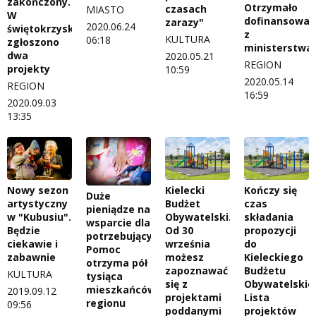
zakończony.
Otrzymało
czasach
MIASTO
W
dofinansowan
zarazy"
2020.06.24
świętokrzyskim
z
KULTURA
06:18
zgłoszono
ministerstwa
dwa
2020.05.21
REGION
projekty
10:59
2020.05.14
REGION
16:59
2020.09.03
13:35
Nowy sezon
Kielecki
Kończy się
Duże
artystyczny
Budżet
czas
pieniądze na
w "Kubusiu".
Obywatelski.
składania
wsparcie dla
Będzie
Od 30
propozycji
potrzebujących.
ciekawie i
września
do
Pomoc
zabawnie
możesz
Kieleckiego
otrzyma pół
zapoznawać
Budżetu
KULTURA
tysiąca
się z
Obywatelskie
mieszkańców
2019.09.12
projektami
Lista
regionu
09:56
poddanymi
projektów