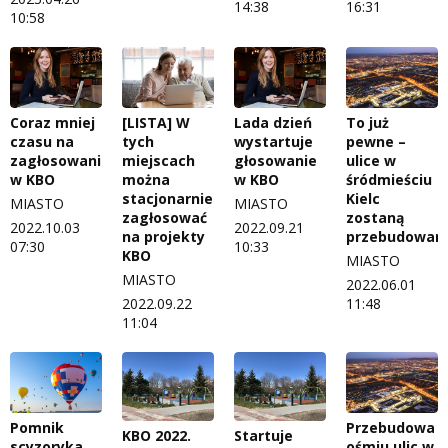
14:38
16:31
10:58
Coraz mniej
[LISTA] W
Lada dzień
To już
czasu na
tych
wystartuje
pewne –
zagłosowanie
miejscach
głosowanie
ulice w
w KBO
można
w KBO
śródmieściu
stacjonarnie
Kielc
MIASTO
MIASTO
zagłosować
zostaną
2022.10.03
2022.09.21
na projekty
przebudowan
07:30
10:33
KBO
MIASTO
MIASTO
2022.06.01
2022.09.22
11:48
11:04
Pomnik
Przebudowa
KBO 2022.
Startuje
scyzoryka,
ośmiu ulic w