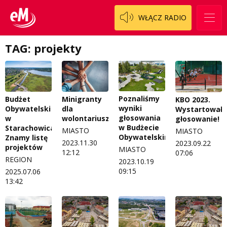
WŁĄCZ RADIO
TAG: projekty
Poznaliśmy
Budżet
Minigranty
KBO 2023.
wyniki
Obywatelski
dla
Wystartowało
głosowania
w
wolontariuszy
głosowanie!
w Budżecie
Starachowicach.
MIASTO
MIASTO
Obywatelskim
Znamy listę
2023.11.30
2023.09.22
projektów
MIASTO
12:12
07:06
REGION
2023.10.19
09:15
2025.07.06
13:42