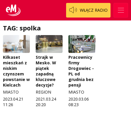
Patronat
Włoszczowski
Cały ten sport
WŁĄCZ RADIO
Koncert życzeń
Dzieciaki Cudaki
Kontakt
TAG: spolka
Fascynująca nauka
O nas
Historia na fali
Regulamin programu Patron
Modna kultura
Pracownicy
Kilkaset
Strajk w
firmy
mieszkań z
Mesko. W
Zespół
OdNowa
Drogowiec -
niskim
piątek
PL od
czynszem
zapadną
Logo do pobrania
Pacjent, którego nie zapomnę
grudnia bez
powstanie w
kluczowe
pensji
Kielcach
decyzje?
Regulamin konkursów
Pasjonaci
MIASTO
MIASTO
REGION
2020.03.06
2023.04.21
2021.03.24
Regulamin przesyłania materiałów
Piąta strona świata
08:23
11:26
20:20
Regulamin sklepu internetowego
Prawdę mówiąc
Regulamin darowizn
Słowo Dnia