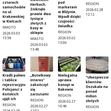
czterech
pod
REGION
Herbach.
samochodów
marketem
Zniknęło
2026.02.28
na ul.
w Bliżynie.
prawie dwa
12:12
Krakowskiej
Wpadł dzięki
tysiące
w Kielcach
czujności
złotych z
świadka
MIASTO
kasy w
REGION
sklepie
2026.03.03
15:58
2026.03.02
MIASTO
13:00
2026.03.02
13:48
Kradli paliwo
„Butelkowy
Nielegalna
"Ubezpieczał
i tablice
interes”
uprawa
klientów.
rejestracyjne.
zakończył
konopi w
Oszukała na
Policjanci z
się
Rakowie
ponad
Końskich
zarzutami
REGION
milion
ujęli ich
REGION
złotych
2026.02.27
REGION
2026.02.27
10:46
REGION
2026.02.28
12:52