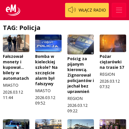
WŁĄCZ RADIO
TAG: Policja
Fałszował
Bomba w
Pożar
Pościg za
monety i
kieleckiej
ciężarówki
pijanym
kupował…
szkole? Na
na trasie S7
kierowcą.
bilety w
szczęście
REGION
Zignorował
automatach
alarm był
policjantów i
2026.03.12
fałszywy
MIASTO
jechał bez
07:32
MIASTO
uprawnień
2026.03.12
11:44
2026.03.12
REGION
09:52
2026.03.12
09:22