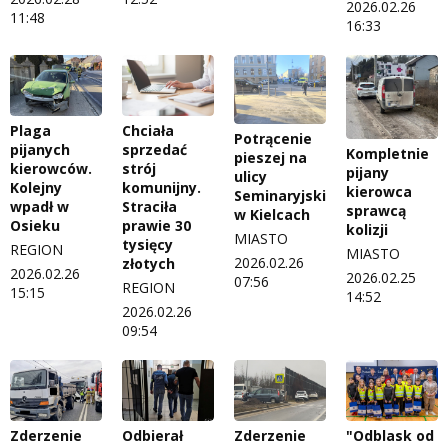
2026.02.26
11:48
16:33
Plaga
Chciała
Potrącenie
pijanych
sprzedać
Kompletnie
pieszej na
kierowców.
strój
pijany
ulicy
Kolejny
komunijny.
kierowca
Seminaryjskiej
wpadł w
Straciła
sprawcą
w Kielcach
Osieku
prawie 30
kolizji
MIASTO
tysięcy
REGION
MIASTO
2026.02.26
złotych
2026.02.26
2026.02.25
07:56
REGION
15:15
14:52
2026.02.26
09:54
Zderzenie
Odbierał
Zderzenie
"Odblask od