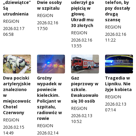
„dziewiątce”.
Dwie osoby
uderzył go
telefon, by
Są
w szpitalu
pięścią w
psy dostały
utrudnienia
głowę.
drugą
REGION
Ukradł mu
szansę
REGION
2026.02.16
30 złotych
REGION
2026.02.17
17:50
REGION
06:58
2026.02.16
2026.02.16
11:22
13:55
Dwa pociski
Groźny
Gaz
Tragedia w
artyleryjskie
wypadek w
pieprzowy w
Lipniku. Nie
znaleziono
powiecie
szkole.
żyje kobieta
w
kieleckim.
Ewakuowało
REGION
miejscowości
Policjant w
się 30 osób
2026.02.13
Chotel
szpitalu,
REGION
07:14
Czerwony
radiowóz w
2026.02.13
rowie
REGION
10:52
REGION
2026.02.15
14:49
2026.02.14