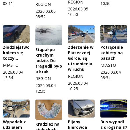
REGION
08:11
10:30
REGION
2026.03.05
2026.03.06
10:50
05:52
Złodziejstwo
Zderzenie w
Potrącenie
Stąpał po
kołem się
Piasecznej
kobiety na
kruchym
toczy…
Górce. Są
pasach
lodzie. Do
utrudnienia
MIASTO
MIASTO
tragedii było
w ruchu
o krok
2026.03.04
2026.03.04
REGION
13:54
08:34
REGION
2026.03.04
2026.03.04
10:25
12:35
Wypadek z
Pijany
Bus wypadł
Kradzież na
udziałem
kierowca
z drogi na S7
kieleckich