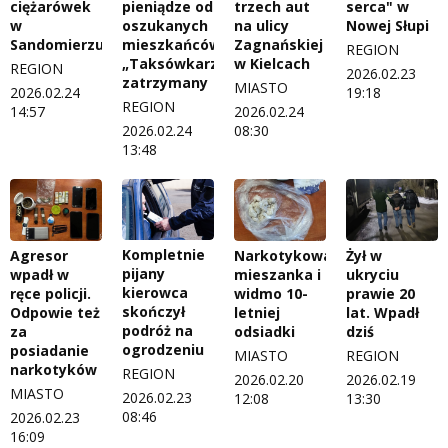
ciężarówek
pieniądze od
trzech aut
serca" w
w
oszukanych
na ulicy
Nowej Słupi
Sandomierzu
mieszkańców.
Zagnańskiej
REGION
„Taksówkarz”
w Kielcach
REGION
2026.02.23
zatrzymany
MIASTO
2026.02.24
19:18
REGION
14:57
2026.02.24
2026.02.24
08:30
13:48
Kompletnie
Agresor
Narkotykowa
Żył w
pijany
wpadł w
mieszanka i
ukryciu
kierowca
ręce policji.
widmo 10-
prawie 20
skończył
Odpowie też
letniej
lat. Wpadł
podróż na
za
odsiadki
dziś
ogrodzeniu
posiadanie
MIASTO
REGION
narkotyków
REGION
2026.02.20
2026.02.19
MIASTO
2026.02.23
12:08
13:30
08:46
2026.02.23
16:09