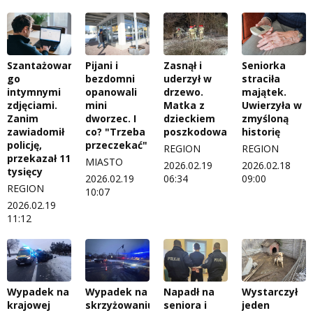
Szantażowano
Pijani i
Zasnął i
Seniorka
go
bezdomni
uderzył w
straciła
intymnymi
opanowali
drzewo.
majątek.
zdjęciami.
mini
Matka z
Uwierzyła w
Zanim
dworzec. I
dzieckiem
zmyśloną
zawiadomił
co? "Trzeba
poszkodowani
historię
policję,
przeczekać"
REGION
REGION
przekazał 11
MIASTO
2026.02.19
2026.02.18
tysięcy
2026.02.19
06:34
09:00
REGION
10:07
2026.02.19
11:12
Wypadek na
Wypadek na
Napadł na
Wystarczył
krajowej
skrzyżowaniu.
seniora i
jeden