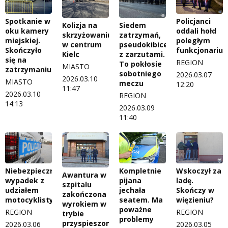
Spotkanie w
Policjanci
Kolizja na
Siedem
oku kamery
oddali hołd
skrzyżowaniu
zatrzymań,
miejskiej.
poległym
w centrum
pseudokibice
Skończyło
funkcjonariu
Kielc
z zarzutami.
się na
REGION
To pokłosie
MIASTO
zatrzymaniu
sobotniego
2026.03.07
2026.03.10
MIASTO
meczu
12:20
11:47
2026.03.10
REGION
14:13
2026.03.09
11:40
Kompletnie
Niebezpieczny
Wskoczył za
Awantura w
pijana
wypadek z
ladę.
szpitalu
jechała
udziałem
Skończy w
zakończona
seatem. Ma
motocyklisty
więzieniu?
wyrokiem w
poważne
REGION
REGION
trybie
problemy
przyspieszonym
2026.03.06
2026.03.05