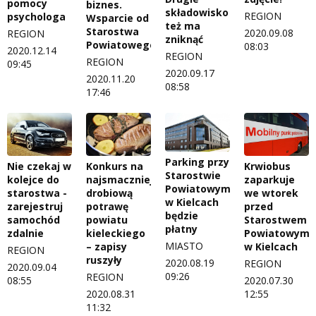
pomocy
biznes.
składowisko
REGION
psychologa
Wsparcie od
też ma
Starostwa
2020.09.08
REGION
zniknąć
Powiatowego
08:03
2020.12.14
REGION
REGION
09:45
2020.09.17
2020.11.20
08:58
17:46
Parking przy
Nie czekaj w
Konkurs na
Krwiobus
Starostwie
kolejce do
najsmaczniejszą
zaparkuje
Powiatowym
starostwa -
drobiową
we wtorek
w Kielcach
zarejestruj
potrawę
przed
będzie
samochód
powiatu
Starostwem
płatny
zdalnie
kieleckiego
Powiatowym
MIASTO
– zapisy
w Kielcach
REGION
ruszyły
2020.08.19
REGION
2020.09.04
09:26
REGION
08:55
2020.07.30
2020.08.31
12:55
11:32