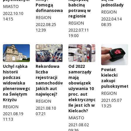
Pomogą
babciną
jednoślady
MIASTO
dofinansowania
potrawą w
REGION
2022.10.10
regionie
REGION
14:15
2022.04.14
REGION
2022.08.25
08:35
12:39
2022.07.11
19:00
Uchyl rąbka
Rekordowa
Od 2022
Powiat
historii
liczba
samorządy
kielecki
podczas
rejestracji
mają
zakupi
widowiska
samochodów.
obowiązek
pulsoksymetr
plenerowego
Jakich aut
używania 10
REGION
na Świętym
najwięcej?
proc. aut
Krzyżu
elektrycznych.
2021.05.07
REGION
Ile jest ich w
13:25
REGION
2021.08.10
Kielcach?
2021.08.19
07:21
MIASTO
11:13
2021.08.02
09:36