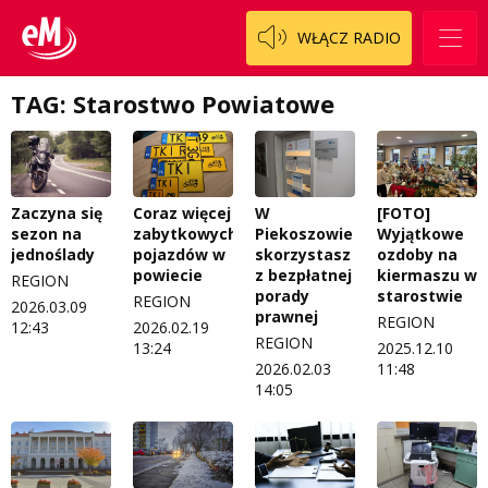
WŁĄCZ RADIO
TAG: Starostwo Powiatowe
Zaczyna się
Coraz więcej
W
[FOTO]
sezon na
zabytkowych
Piekoszowie
Wyjątkowe
jednoślady
pojazdów w
skorzystasz
ozdoby na
powiecie
z bezpłatnej
kiermaszu w
REGION
porady
starostwie
REGION
2026.03.09
prawnej
REGION
12:43
2026.02.19
REGION
13:24
2025.12.10
2026.02.03
11:48
14:05