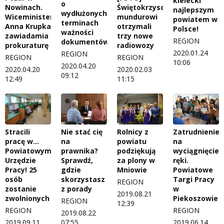
kielecki
o
Nowinach.
Świętokrzyscy
najlepszym
wydłużonych
Wiceminister
mundurowi
powiatem w
terminach
Anna Krupka
otrzymali
Polsce!
ważności
zawiadamia
trzy nowe
REGION
dokumentów
prokuraturę
radiowozy
2020.01.24
REGION
REGION
REGION
10:06
2020.04.20
2020.04.20
2020.02.03
09:12
12:49
11:15
Nie stać cię
Rolnicy z
Zatrudnienie
Stracili
na
powiatu
na
pracę w...
prawnika?
podziękują
wyciągnięcie
Powiatowym
Sprawdź,
za plony w
ręki.
Urzędzie
gdzie
Mniowie
Powiatowe
Pracy! 25
skorzystasz
Targi Pracy
osób
REGION
z porady
w
zostanie
2019.08.21
Piekoszowie
zwolnionych
REGION
12:39
REGION
REGION
2019.08.22
07:55
2019.06.14
2019.09.11