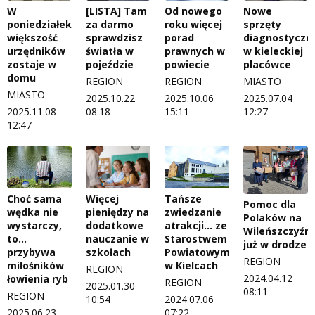
W
[LISTA] Tam
Od nowego
Nowe
poniedziałek
za darmo
roku więcej
sprzęty
większość
sprawdzisz
porad
diagnostyczn
urzędników
światła w
prawnych w
w kieleckiej
zostaje w
pojeździe
powiecie
placówce
domu
REGION
REGION
MIASTO
MIASTO
2025.10.22
2025.10.06
2025.07.04
2025.11.08
08:18
15:11
12:27
12:47
Więcej
Tańsze
Choć sama
Pomoc dla
pieniędzy na
zwiedzanie
wędka nie
Polaków na
dodatkowe
atrakcji… ze
wystarczy,
Wileńszczyźni
nauczanie w
Starostwem
to…
już w drodze
szkołach
Powiatowym
przybywa
REGION
w Kielcach
miłośników
REGION
2024.04.12
łowienia ryb
REGION
2025.01.30
08:11
REGION
10:54
2024.07.06
07:22
2025.06.23