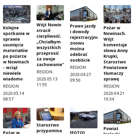
Wójt Nowin
Prawo jazdy
Kolejne
Pożar w
stracił
i dowody
spotkanie w
Nowinach.
cierpliwość.
rejestracyjne
sprawie
Wójt
„Chciałbym
znowu
usunięcia
komentuje
wszystkich
można
materiałów
słowa Anny
przeprosić
odebrać
po pożarze
Krupki,
za swoje
osobiście
w Nowinach
Starostwo
zachowanie”
REGION
- wciąż
Powiatowe
REGION
niewiele
tłumaczy
2020.04.27
2020.05.13
wiadomo
sprawę
09:50
11:55
REGION
REGION
2020.05.14
2020.04.21
08:57
10:34
Starostwo
Powiat
przypomina
Pożar w
[FOTO]