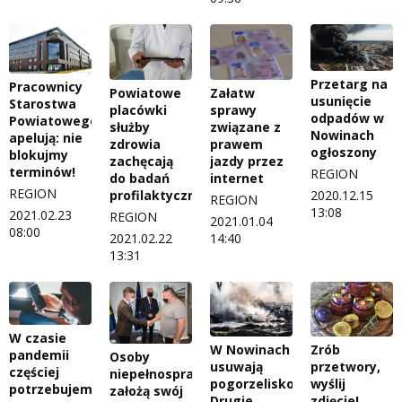
Przetarg na
Pracownicy
Powiatowe
Załatw
usunięcie
Starostwa
placówki
sprawy
odpadów w
Powiatowego
służby
związane z
Nowinach
apelują: nie
zdrowia
prawem
ogłoszony
blokujmy
zachęcają
jazdy przez
terminów!
REGION
do badań
internet
REGION
profilaktycznych
2020.12.15
REGION
13:08
2021.02.23
REGION
2021.01.04
08:00
2021.02.22
14:40
13:31
W czasie
W Nowinach
Zrób
pandemii
Osoby
usuwają
przetwory,
częściej
niepełnosprawne
pogorzelisko.
wyślij
potrzebujemy
założą swój
Drugie
zdjęcie!