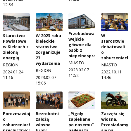
12:34
Przebudowali
Starostwo
W 2023 roku
W
wejście
Powiatowe
kieleckie
starostwie
główne dla
w Kielcach z
starostwo
debatowali
osób z
zieloną
zorganizuje
o
niepełnosprawnością
energią
23
zaburzeniach
MIASTO
wydarzenia
REGION
MIASTO
2023.02.07
REGION
2024.01.24
2022.10.11
11:52
11:16
2023.02.07
14:46
15:06
Porozmawiają
Bezrobotni
„Pigoły
Zaczęła się
o
założą
zapiekane
wiosna.
zaburzeniach
własne
po nasemu”
Przesiadamy
psychicznych
firmy.
najlepszą
się na