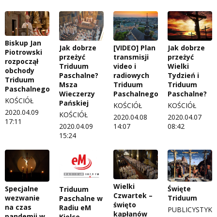
Biskup Jan
Jak dobrze
Jak dobrze
[VIDEO] Plan
Piotrowski
przeżyć
przeżyć
transmisji
rozpoczął
Wielki
Triduum
video i
obchody
Tydzień i
Paschalne?
radiowych
Triduum
Triduum
Msza
Triduum
Paschalnego
Paschalne?
Wieczerzy
Paschalnego
KOŚCIÓŁ
Pańskiej
KOŚCIÓŁ
KOŚCIÓŁ
2020.04.09
KOŚCIÓŁ
2020.04.07
2020.04.08
17:11
08:42
2020.04.09
14:07
15:24
Wielki
Święte
Specjalne
Triduum
Czwartek –
Triduum
wezwanie
Paschalne w
święto
na czas
Radiu eM
PUBLICYSTYKA
kapłanów
pandemii w
Kielce