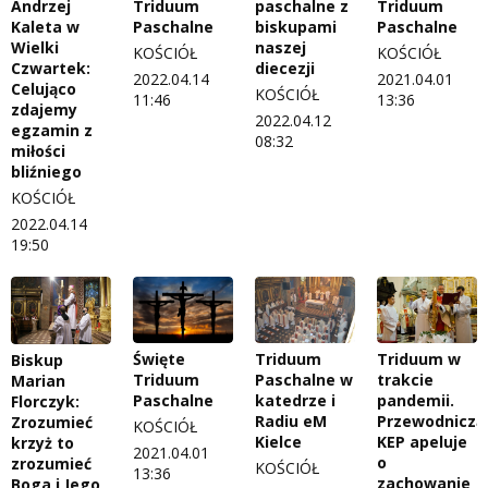
Andrzej
Triduum
paschalne z
Triduum
Kaleta w
Paschalne
biskupami
Paschalne
Wielki
naszej
KOŚCIÓŁ
KOŚCIÓŁ
Czwartek:
diecezji
2022.04.14
2021.04.01
Celująco
KOŚCIÓŁ
11:46
13:36
zdajemy
2022.04.12
egzamin z
08:32
miłości
bliźniego
KOŚCIÓŁ
2022.04.14
19:50
Triduum w
Święte
Triduum
Biskup
trakcie
Triduum
Paschalne w
Marian
pandemii.
Paschalne
katedrze i
Florczyk:
Przewodniczą
Radiu eM
Zrozumieć
KOŚCIÓŁ
KEP apeluje
Kielce
krzyż to
2021.04.01
o
zrozumieć
KOŚCIÓŁ
13:36
zachowanie
Boga i Jego