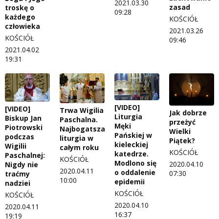
2021.03.30
zasad
troskę o
09:28
każdego
KOŚCIÓŁ
człowieka
2021.03.26
KOŚCIÓŁ
09:46
2021.04.02
19:31
[VIDEO]
[VIDEO]
Trwa Wigilia
Jak dobrze
Liturgia
Biskup Jan
Paschalna.
przeżyć
Męki
Piotrowski
Najbogatsza
Wielki
Pańskiej w
podczas
liturgia w
Piątek?
kieleckiej
Wigilii
całym roku
KOŚCIÓŁ
katedrze.
Paschalnej:
KOŚCIÓŁ
Modlono się
2020.04.10
Nigdy nie
2020.04.11
o oddalenie
07:30
traćmy
10:00
epidemii
nadziei
KOŚCIÓŁ
KOŚCIÓŁ
2020.04.10
2020.04.11
16:37
19:19