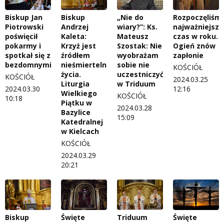
Biskup Jan
Biskup
„Nie do
Rozpoczęliśm
Piotrowski
Andrzej
wiary?”: Ks.
najważniejszy
poświęcił
Kaleta:
Mateusz
czas w roku.
pokarmy i
Krzyż jest
Szostak: Nie
Ogień znów
spotkał się z
źródłem
wyobrażam
zapłonie
bezdomnymi
nieśmiertelnego
sobie nie
KOŚCIÓŁ
życia.
uczestniczyć
KOŚCIÓŁ
2024.03.25
Liturgia
w Triduum
2024.03.30
12:16
Wielkiego
KOŚCIÓŁ
10:18
Piątku w
2024.03.28
Bazylice
15:09
Katedralnej
w Kielcach
KOŚCIÓŁ
2024.03.29
20:21
Biskup
Święte
Triduum
Święte