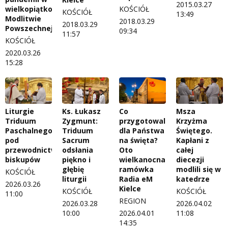
2015.03.27
wielkopiątkowej
KOŚCIÓŁ
KOŚCIÓŁ
13:49
Modlitwie
2018.03.29
2018.03.29
Powszechnej
09:34
11:57
KOŚCIÓŁ
2020.03.26
15:28
Liturgie
Ks. Łukasz
Co
Msza
Triduum
Zygmunt:
przygotowaliśmy
Krzyżma
Paschalnego
Triduum
dla Państwa
Świętego.
pod
Sacrum
na święta?
Kapłani z
przewodnictwem
odsłania
Oto
całej
biskupów
piękno i
wielkanocna
diecezji
głębię
ramówka
modlili się w
KOŚCIÓŁ
liturgii
Radia eM
katedrze
2026.03.26
Kielce
KOŚCIÓŁ
KOŚCIÓŁ
11:00
REGION
2026.03.28
2026.04.02
10:00
2026.04.01
11:08
14:35