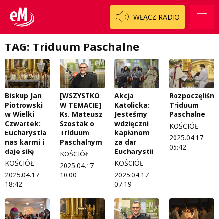
WŁĄCZ RADIO
TAG: Triduum Paschalne
Biskup Jan
[WSZYSTKO
Akcja
Rozpoczęliśm
Piotrowski
W TEMACIE]
Katolicka:
Triduum
w Wielki
Ks. Mateusz
Jesteśmy
Paschalne
Czwartek:
Szostak o
wdzięczni
KOŚCIÓŁ
Eucharystia
Triduum
kapłanom
2025.04.17
nas karmi i
Paschalnym
za dar
05:42
daje siłę
Eucharystii
KOŚCIÓŁ
KOŚCIÓŁ
KOŚCIÓŁ
2025.04.17
2025.04.17
10:00
2025.04.17
18:42
07:19