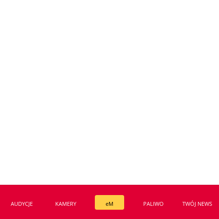
ZNAJDZIESZ NAS TAKŻE NA
Wszystko w temacie
AUDYCJE
KAMERY
eM
PALIWO
TWÓJ NEWS