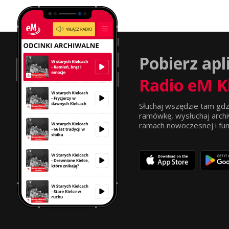
Pobierz apl
Radio eM K
Słuchaj wszędzie tam gdz
ramówkę, wysłuchaj archi
ramach nowoczesnej i funkc