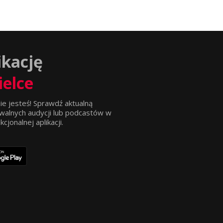
ikację
ielce
ie jesteś! Sprawdź aktualną
walnych audycji lub podcastów w
jonalnej aplikacji.