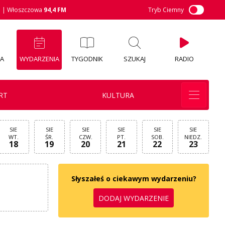
M
| Włoszczowa
94,4 FM
Tryb Ciemny
IA
WYDARZENIA
TYGODNIK
SZUKAJ
RADIO
RT
KULTURA
SIE
SIE
SIE
SIE
SIE
SIE
WT.
ŚR.
CZW.
PT.
SOB.
NIEDZ.
18
19
20
21
22
23
Słyszałeś o ciekawym wydarzeniu?
DODAJ WYDARZENIE