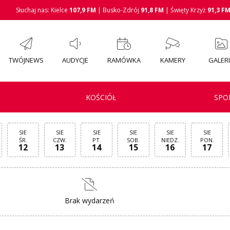
Słuchaj nas: Kielce
107,9 FM
| Busko-Zdrój
91,8 FM
| Święty Krzyż
91,3 F
TWÓJNEWS
AUDYCJE
RAMÓWKA
KAMERY
GALER
KOŚCIÓŁ
SPO
SIE
SIE
SIE
SIE
SIE
SIE
ŚR.
CZW.
PT.
SOB.
NIEDZ.
PON.
12
13
14
15
16
17
Brak wydarzeń