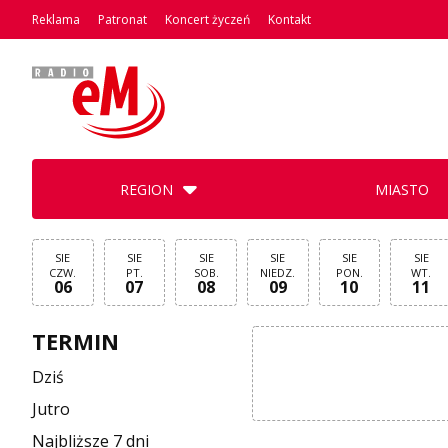
Reklama
Patronat
Koncert życzeń
Kontakt
REGION
MIASTO
SIE
SIE
SIE
SIE
SIE
SIE
CZW.
PT.
SOB.
NIEDZ.
PON.
WT.
06
07
08
09
10
11
TERMIN
Dziś
Jutro
Najbliższe 7 dni