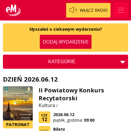
Regulamin darowizn
Słowo Dnia
WŁĄCZ RADIO
Regulamin konkursu Zwierzak naszej klasy
Tak wierzę
Słyszałeś o ciekawym wydarzeniu?
Polityka prywatności
Weekend z blondynką
DODAJ WYDARZENIE
W starych Kielcach
ZNAJDZIESZ NAS TAKŻE NA
Wszystko w temacie
KATEGORIE
Koncerty
DZIEŃ 2026.06.12
Kościół
Kultura
II Powiatowy Konkurs
Charytatywne
Recytatorski
Społeczne
Zdrowie
Kultura
/
2026.06.12
CZE
12
piątek, godzina:
09:00
PATRONAT
Bilety