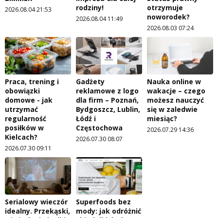
rodziny!
otrzymuje
2026.08.04 21:53
noworodek?
2026.08.04 11:49
2026.08.03 07:24
Praca, trening i
Gadżety
Nauka online w
obowiązki
reklamowe z logo
wakacje – czego
domowe - jak
dla firm – Poznań,
możesz nauczyć
utrzymać
Bydgoszcz, Lublin,
się w zaledwie
regularność
Łódź i
miesiąc?
posiłków w
Częstochowa
2026.07.29 14:36
Kielcach?
2026.07.30 08:07
2026.07.30 09:11
Serialowy wieczór
Superfoods bez
idealny. Przekąski,
mody: jak odróżnić