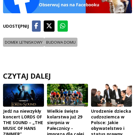
UDOSTĘPNIJ
DOMEK LETNISKOWY
BUDOWA DOMU
CZYTAJ DALEJ
Jedź na niewzykły
Wielkie święto
Urodzenie dziecka
koncert LORDS OF
kolarstwa już 29
cudzoziemca w
THE SOUND – „THE
sierpnia w
Polsce: Jakie
MUSIC OF HANS
Pałecznicy -
obywatelstwo i
ZIMMER”
impreza dla całej
status prawny