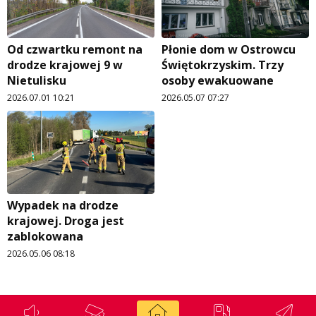
Polityka prywatności
Weekend z blondynką
W starych Kielcach
Od czwartku remont na
Płonie dom w Ostrowcu
ZNAJDZIESZ NAS TAKŻE NA
drodze krajowej 9 w
Świętokrzyskim. Trzy
Wszystko w temacie
Nietulisku
osoby ewakuowane
2026.07.01 10:21
2026.05.07 07:27
Wypadek na drodze
krajowej. Droga jest
zablokowana
2026.05.06 08:18