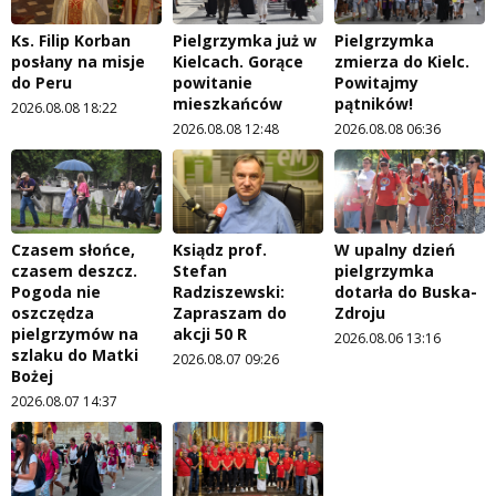
Ks. Filip Korban
Pielgrzymka już w
Pielgrzymka
posłany na misje
Kielcach. Gorące
zmierza do Kielc.
do Peru
powitanie
Powitajmy
mieszkańców
pątników!
2026.08.08 18:22
2026.08.08 12:48
2026.08.08 06:36
Czasem słońce,
Ksiądz prof.
W upalny dzień
czasem deszcz.
Stefan
pielgrzymka
Pogoda nie
Radziszewski:
dotarła do Buska-
oszczędza
Zapraszam do
Zdroju
pielgrzymów na
akcji 50 R
2026.08.06 13:16
szlaku do Matki
2026.08.07 09:26
Bożej
2026.08.07 14:37