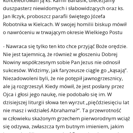
koncelebrowali ją ks. Kamil Banasik, diecezjalny
duszpasterz niewidomych i słabowidzących oraz ks.
Jan Iłczyk, proboszcz parafii świętego Józefa
Robotnika w Kielcach. W swojej homilii biskup mówił
o nawróceniu w trwającym okresie Wielkiego Postu
- Nawraca się tylko ten kto chce przyjąć Boże orędzie.
Nie jest tajemnicą, że również w głoszeniu Dobrej
Nowiny współczesnym sobie Pan Jezus nie odnosił
sukcesów. Widzimy, jak faryzeusze ciągle go „kąsają”.
Niezadowoleni byli, że nie potępił jawnogrzesznicy,
ale ją rozgrzeszył. Kiedy mówił, że jest posłany przez
Ojca i głosi jego naukę, nie podobało się im. W
dzisiejszej liturgii słowa ten wyrzut „pięćdziesięciu lat
nie masz i widziałeś Abrahama?”. Ta przewrotność
w człowieku skażonym grzechem pierworodnym wciąż
się odzywa, zwłaszcza tym butnym imieniem, jakim