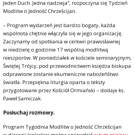
Jeden Duch. Jedna nadzieja”, rozpoczyna się Tydzień
Modlitw o Jedność Chrześcijan.
– Program wydarzeń jest bardzo bogaty, każda
wspólnota chętnie włączyła się w jego organizację.
Zaczynamy od spotkania w cerkwii prawosławnej
w niedzielę o godzinie 17 wspólną modlitwą
nieszporów. W poniedziałek w kościele seminaryjnym,
Świętej Trójcy, pod przewodnictwem księdza biskupa
odprawione zostanie ekumeniczne nabożeńśtwo
światła. Przepiękna liturgia oparta o teksty
przygotowane przez Kościół Ormiański – dodaje ks.
Paweł Samiczak.
Posłuchaj rozmowy.
Program Tygodnia Modlitw o Jedność Chrześcijan
w diecezji kieleckiej można sprawdzić
w tym miejscu.