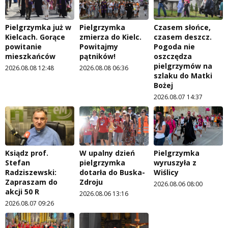
Pielgrzymka już w
Pielgrzymka
Czasem słońce,
Kielcach. Gorące
zmierza do Kielc.
czasem deszcz.
powitanie
Powitajmy
Pogoda nie
mieszkańców
pątników!
oszczędza
pielgrzymów na
2026.08.08 12:48
2026.08.08 06:36
szlaku do Matki
Bożej
2026.08.07 14:37
Ksiądz prof.
W upalny dzień
Pielgrzymka
Stefan
pielgrzymka
wyruszyła z
Radziszewski:
dotarła do Buska-
Wiślicy
Zapraszam do
Zdroju
2026.08.06 08:00
akcji 50 R
2026.08.06 13:16
2026.08.07 09:26