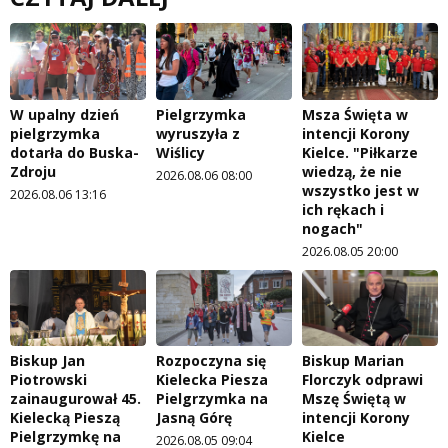
W upalny dzień
Pielgrzymka
Msza Święta w
pielgrzymka
wyruszyła z
intencji Korony
dotarła do Buska-
Wiślicy
Kielce. "Piłkarze
Zdroju
wiedzą, że nie
2026.08.06 08:00
wszystko jest w
2026.08.06 13:16
ich rękach i
nogach"
2026.08.05 20:00
Biskup Jan
Rozpoczyna się
Biskup Marian
Piotrowski
Kielecka Piesza
Florczyk odprawi
zainaugurował 45.
Pielgrzymka na
Mszę Świętą w
Kielecką Pieszą
Jasną Górę
intencji Korony
Pielgrzymkę na
Kielce
2026.08.05 09:04