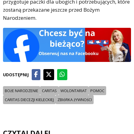
przygotuje paczki dla ubogich i potrzebujących, które
zostaną przekazane jeszcze przed Bożym
Narodzeniem.
UDOSTĘPNIJ
BOżE NARODZENIE
CARITAS
WOLONTARIAT
POMOC
CARITAS DIECEZJI KIELECKIEJ
ZBIóRKA żYWNOśCI
CZYTAJ DALEJ