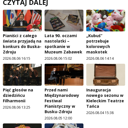
CZYTAJ DALEJ
Pianiści z całego
Lata 90. oczami
„Kubuś”
świata przyjadą na
nastolatki –
potrzebuje
konkurs do Buska-
spotkanie w
kolorowych
Zdroju
Muzeum Zabawek
maskotek
2026.08.06 16:15
2026.08.06 15:02
2026.08.06 14:14
Pięć głosów na
Przed nami
Inauguracja
dziedzińcu
Międzynarodowy
nowego sezonu w
Filharmonii
Festiwal
Kieleckim Teatrze
Pianistyczny w
Tańca
2026.08.06 13:25
Busku-Zdroju
2026.08.04 15:38
2026.08.05 12:00