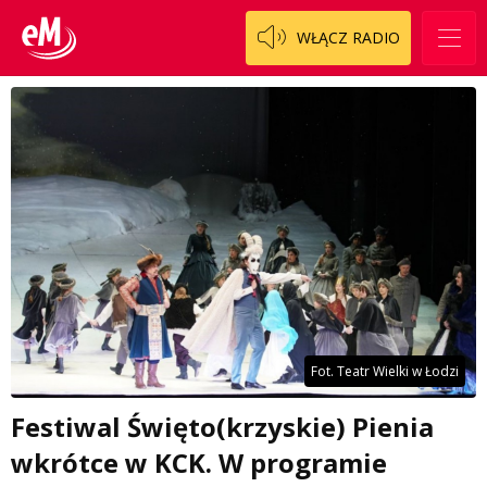
WŁĄCZ RADIO
Fot. Teatr Wielki w Łodzi
Festiwal Święto(krzyskie) Pienia
wkrótce w KCK. W programie