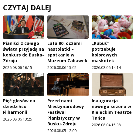
CZYTAJ DALEJ
Pianiści z całego
Lata 90. oczami
„Kubuś”
świata przyjadą na
nastolatki –
potrzebuje
konkurs do Buska-
spotkanie w
kolorowych
Zdroju
Muzeum Zabawek
maskotek
2026.08.06 16:15
2026.08.06 15:02
2026.08.06 14:14
Pięć głosów na
Przed nami
Inauguracja
dziedzińcu
Międzynarodowy
nowego sezonu w
Filharmonii
Festiwal
Kieleckim Teatrze
Pianistyczny w
Tańca
2026.08.06 13:25
Busku-Zdroju
2026.08.04 15:38
2026.08.05 12:00