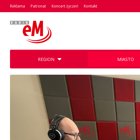
Reklama
Patronat
Koncert życzeń
Kontakt
REGION
MIASTO