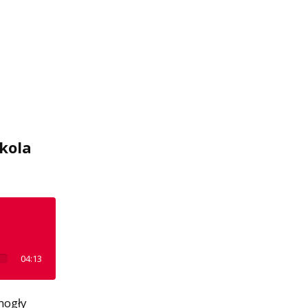
zkola
04:13
mogły