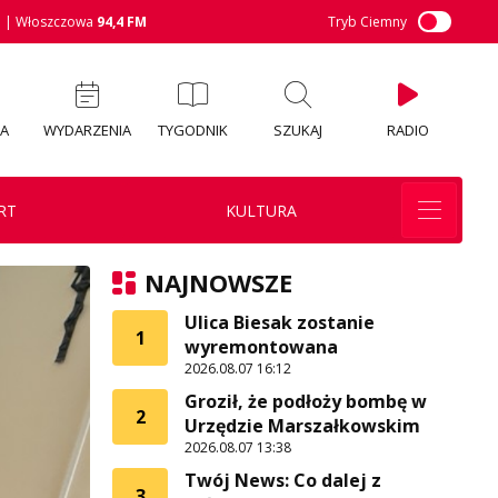
M
| Włoszczowa
94,4 FM
Tryb Ciemny
IA
WYDARZENIA
TYGODNIK
SZUKAJ
RADIO
RT
KULTURA
NAJNOWSZE
Ulica Biesak zostanie
1
wyremontowana
2026.08.07 16:12
Groził, że podłoży bombę w
2
Urzędzie Marszałkowskim
2026.08.07 13:38
Twój News: Co dalej z
3