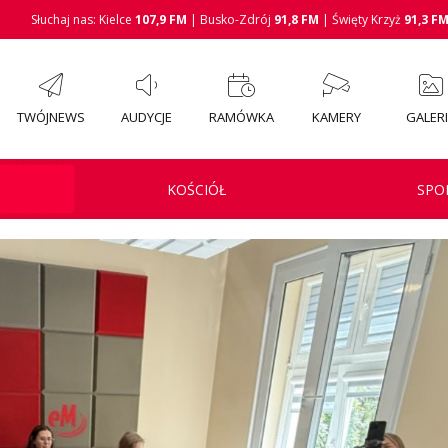
Słuchaj nas: Kielce
107,9 FM
| Busko-Zdrój
91,8 FM
| Święty Krzyż
91,3 F
TWÓJNEWS
AUDYCJE
RAMÓWKA
KAMERY
GALER
KOŚCIÓŁ
SPO