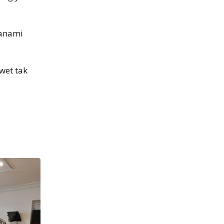
lanami
wet tak