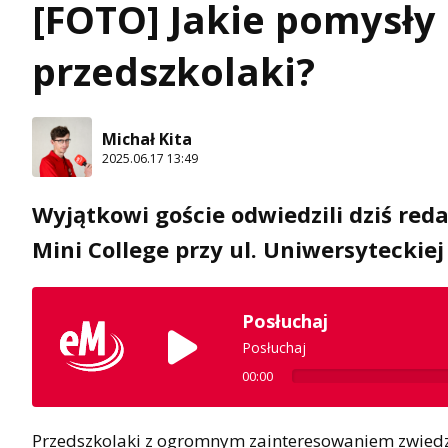
[FOTO] Jakie pomysły
przedszkolaki?
Michał Kita
2025.06.17 13:49
Wyjątkowi goście odwiedzili dziś reda
Mini College przy ul. Uniwersyteckiej
Posłuchaj
Posłuchaj
00:00
Przedszkolaki z ogromnym zainteresowaniem zwiedz