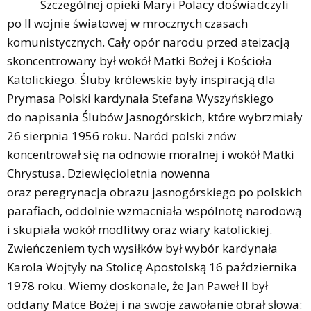
Szczególnej opieki Maryi Polacy doświadczyli
po II wojnie światowej w mrocznych czasach
komunistycznych. Cały opór narodu przed ateizacją
skoncentrowany był wokół Matki Bożej i Kościoła
Katolickiego. Śluby królewskie były inspiracją dla
Prymasa Polski kardynała Stefana Wyszyńskiego
do napisania Ślubów Jasnogórskich, które wybrzmiały
26 sierpnia 1956 roku. Naród polski znów
koncentrował się na odnowie moralnej i wokół Matki
Chrystusa. Dziewięcioletnia nowenna
oraz peregrynacja obrazu jasnogórskiego po polskich
parafiach, oddolnie wzmacniała wspólnotę narodową
i skupiała wokół modlitwy oraz wiary katolickiej.
Zwieńczeniem tych wysiłków był wybór kardynała
Karola Wojtyły na Stolicę Apostolską 16 października
1978 roku. Wiemy doskonale, że Jan Paweł II był
oddany Matce Bożej i na swoje zawołanie obrał słowa: