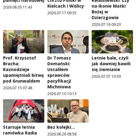
pamięci narodowej
Chrztu Polski w
Kwaśniewski: Łzy
Kielcach i Wiślicy
na ikonie Matki
2026.08.03 11:43
Bożej w
2026.07.17 09:35
Dzierzgowie
2026.07.16 09:20
Prof. Krzysztof
Dr Tomasz
Letnie bale, czyli
Bracha:
Domański:
jak dawniej bawili
Kaznodzieje
Ustaliłem
się ziemianie
upamiętniali bitwę
sprawców
2026.07.07 10:39
pod Grunwaldem
pacyfikacji
Michniowa
2026.07.15 07:48
2026.07.10 10:13
Startuje letnia
Bez kolejki...
ramówka Radia
2026.06.26 08:58