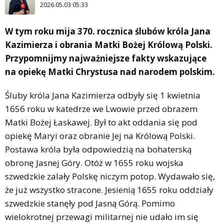
2026.05.03 05:33
W tym roku mija 370. rocznica ślubów króla Jana
Kazimierza i obrania Matki Bożej Królową Polski.
Przypomnijmy najważniejsze fakty wskazujące
na opiekę Matki Chrystusa nad narodem polskim.
Śluby króla Jana Kazimierza odbyły się 1 kwietnia
1656 roku w katedrze we Lwowie przed obrazem
Matki Bożej Łaskawej. Był to akt oddania się pod
opiekę Maryi oraz obranie Jej na Królową Polski.
Postawa króla była odpowiedzią na bohaterską
obronę Jasnej Góry. Otóż w 1655 roku wojska
szwedzkie zalały Polskę niczym potop. Wydawało się,
że już wszystko stracone. Jesienią 1655 roku oddziały
szwedzkie stanęły pod Jasną Górą. Pomimo
wielokrotnej przewagi militarnej nie udało im się