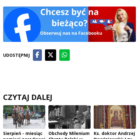
UDOSTĘPNIJ
CZYTAJ DALEJ
Sierpień - miesiąc
Obchody Milenium
Ks. doktor Andrzej