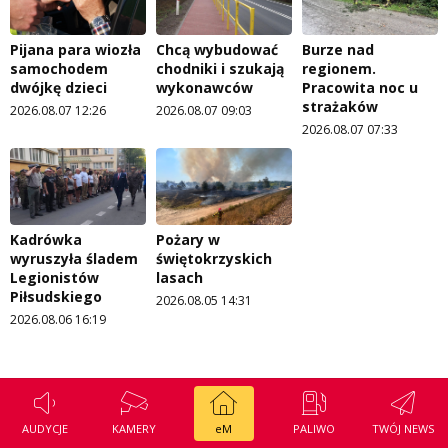
Pijana para wiozła
Chcą wybudować
Burze nad
samochodem
chodniki i szukają
regionem.
dwójkę dzieci
wykonawców
Pracowita noc u
strażaków
2026.08.07 12:26
2026.08.07 09:03
2026.08.07 07:33
Kadrówka
Pożary w
wyruszyła śladem
świętokrzyskich
Legionistów
lasach
Piłsudskiego
2026.08.05 14:31
2026.08.06 16:19
AUDYCJE
KAMERY
eM
PALIWO
TWÓJ NEWS