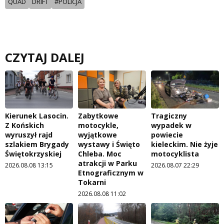
QUAD
DRIFT
#POLICJA
CZYTAJ DALEJ
Kierunek Lasocin.
Zabytkowe
Tragiczny
Z Końskich
motocykle,
wypadek w
wyruszył rajd
wyjątkowe
powiecie
szlakiem Brygady
wystawy i Święto
kieleckim. Nie żyje
Świętokrzyskiej
Chleba. Moc
motocyklista
atrakcji w Parku
2026.08.08 13:15
2026.08.07 22:29
Etnograficznym w
Tokarni
2026.08.08 11:02