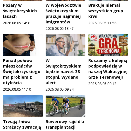
Pożary w
W województwie
Brakuje niemal
świętokrzyskich
świętokrzyskim
wszystkich grup
lasach
pracuje najmniej
krwi
imigrantów
2026.08.05 14:31
2026.08.05 11:58
2026.08.05 13:47
Ponad połowa
W
Ruszamy z kolejną
mieszkańców
Świętokrzyskiem
podpowiedzią w
Świętokrzyskiego
będzie nawet 38
naszej Wakacyjnej
ma problem z
stopni. Wydano
Grze Terenowej!
otyłością
alert
2026.08.05 09:12
2026.08.05 11:10
2026.08.05 09:34
Trwają żniwa.
Rowerowy rajd dla
Strażacy zwracają
transplantacji