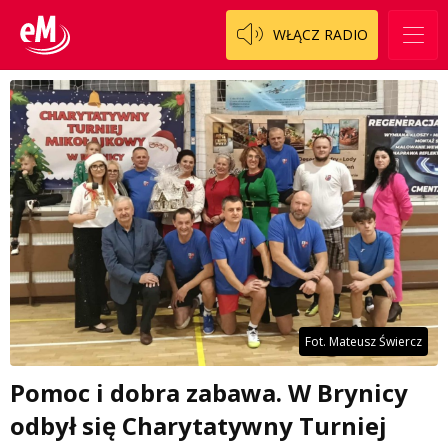
WŁĄCZ RADIO
Fot. Mateusz Świercz
Pomoc i dobra zabawa. W Brynicy
odbył się Charytatywny Turniej