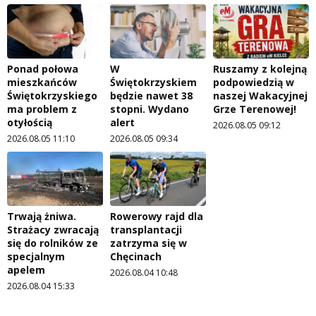
Ponad połowa
W
Ruszamy z kolejną
mieszkańców
Świętokrzyskiem
podpowiedzią w
Świętokrzyskiego
będzie nawet 38
naszej Wakacyjnej
ma problem z
stopni. Wydano
Grze Terenowej!
otyłością
alert
2026.08.05 09:12
2026.08.05 11:10
2026.08.05 09:34
Trwają żniwa.
Rowerowy rajd dla
Strażacy zwracają
transplantacji
się do rolników ze
zatrzyma się w
specjalnym
Chęcinach
apelem
2026.08.04 10:48
2026.08.04 15:33